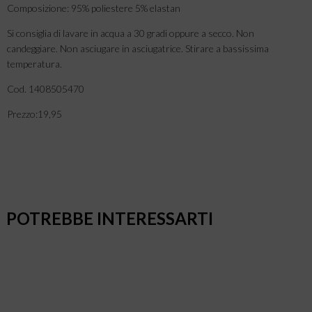
Composizione: 95% poliestere 5% elastan
Si consiglia di lavare in acqua a 30 gradi oppure a secco. Non
candeggiare. Non asciugare in asciugatrice. Stirare a bassissima
temperatura.
Cod. 1408505470
Prezzo:19,95
POTREBBE INTERESSARTI