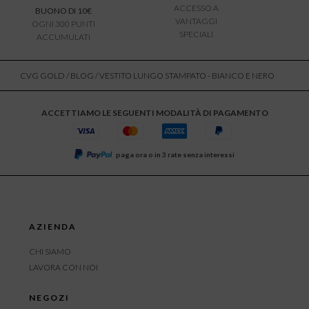
ACCESSO A
BUONO DI 10€
VANTAGGI
OGNI 300 PUNTI
SPECIALI
ACCUMULATI
CVG GOLD
/
BLOG
/ VESTITO LUNGO STAMPATO - BIANCO E NERO
ACCETTIAMO LE SEGUENTI MODALITÀ DI PAGAMENTO
paga ora o in 3 rate senza interessi
AZIENDA
CHI SIAMO
LAVORA CON NOI
NEGOZI