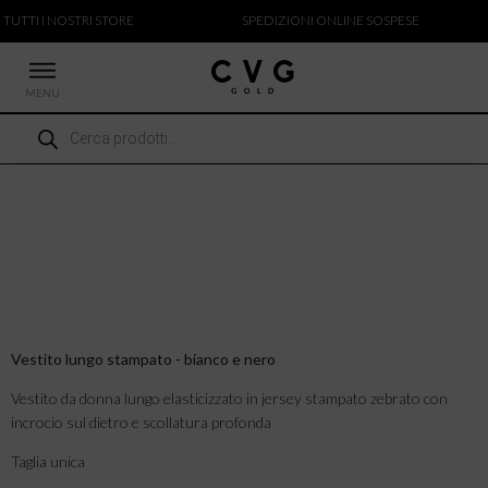
 TUTTI I NOSTRI STORE
SPEDIZIONI ONLINE SOSPESE
MENU
Ricerca
 NUOVI ARRIVI
prodotti
CCHE
TALONI
LIETTE
LIONI
ICIE
Vestito lungo stampato - bianco e nero
Vestito da donna lungo elasticizzato in jersey stampato zebrato con
incrocio sul dietro e scollatura profonda
Taglia unica