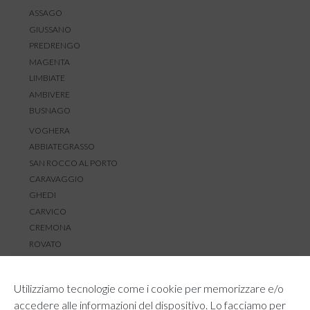
ASSAGO
GIUSSANO
PREDRENGO
MAGENTA
LIMBIATE
AMBIVERE
BUSNAGO
VOGHERA
ABBIATEGRASSO
SAN ROCCO AL PORTO
CARAVAGGIO
GHEDI
CARVICO
CREMONA
ROVATO
SERVIZIO CLIENTI
Utilizziamo tecnologie come i cookie per memorizzare e/o
TEMPI E COSTI DI SPEDIZIONE
accedere alle informazioni del dispositivo. Lo facciamo per