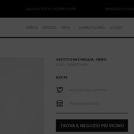
SALDI IN TUTTI I NOSTRI STORE
SPEDIZIONI ONLINE SO
CERCA
NEGOZI
INFO
LOYALTY CARD
LOGIN
CHI SIAMO
LAVORA CON NOI
VESTITO IN CINIGLIA - NERO
RESI E RIMBORSI
COD: 1408855698
€
29,95
ACQUISTA UNA GIFTCARD
TROVA UN NEGOZIO
TROVA IL NEGOZIO PIÙ VICINO