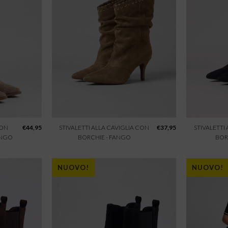
CON
€
44,95
STIVALETTI ALLA CAVIGLIA CON
€
37,95
STIVALETTI
ANGO
BORCHIE - FANGO
BOR
NUOVO!
NUOVO!