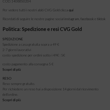
COD.1408850204
Per vedere tutti i nostri abiti CVG Gold clicca
qui
Ricordati di seguire le nostre pagine social
instagram
,
facebook
e
tiktok
Politica: Spedizione e resi CVG Gold
SPEDIZIONE
Spedizione a casa gratuita sopra a 49 €
2-7 giorni lavorativi
costo spedizione per ordini sotto i 49€ : 5€
costo pagamento alla consegna 5 €
Scopri di più
RESO
Reso sempre gratuito.
Per richiedere un reso hai a disposizione 14 giorni dal ricevimento
dell’ordine.
Scopri di pi
ù