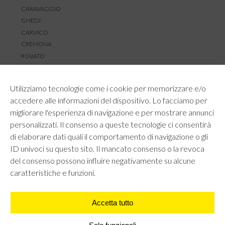
CARAVAGGIO
GHEDI
CARVICO
CREMONA
ROVATO
SERVIZIO CLIENTI
Utilizziamo tecnologie come i cookie per memorizzare e/o
TEMPI E COSTI DI SPEDIZIONE
accedere alle informazioni del dispositivo. Lo facciamo per
METODI DI PAGAMENTO
migliorare l'esperienza di navigazione e per mostrare annunci
RESI E RIMBORSI
personalizzati. Il consenso a queste tecnologie ci consentirà
DIRITTO DI RECESSO
di elaborare dati quali il comportamento di navigazione o gli
REGOLAMENTO LOYALTY
ID univoci su questo sito. Il mancato consenso o la revoca
CONTATTACI
del consenso possono influire negativamente su alcune
caratteristiche e funzioni.
Accetta tutto
AREA LEGALE
PRIVACY POLICY
COOKIE POLICY