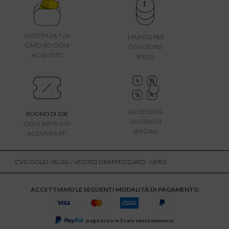
MOSTRA LA TUA
1 PUNTO PER
CARD AD OGNI
OGNI EURO
ACQUISTO
SPESO
ACCESSO A
BUONO DI 10€
VANTAGGI
OGNI 300 PUNTI
SPECIALI
ACCUMULATI
CVG GOLD
/
BLOG
/ VESTITO DRAPPEGGIATO - NERO
ACCETTIAMO LE SEGUENTI MODALITÀ DI PAGAMENTO
paga ora o in 3 rate senza interessi