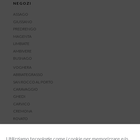
NEGOZI
ASSAGO
GIUSSANO
PREDRENGO
MAGENTA
LIMBIATE
AMBIVERE
BUSNAGO
VOGHERA
ABBIATEGRASSO
SAN ROCCO AL PORTO
CARAVAGGIO
GHEDI
CARVICO
CREMONA
ROVATO
SERVIZIO CLIENTI
Utilizziamo tecnologie come i cookie per memorizzare e/o