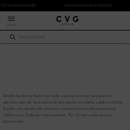
 TUTTI I NOSTRI STORE
SPEDIZIONI ONLINE SOSPESE
MENU
Ricerca
 NUOVI ARRIVI
prodotti
CCHE
TALONI
LIETTE
LIONI
ICIE
Vestito da donna blazer con collo a lancia, incrocio sul davanti e
aperture laterali. Sono presenti due tasche con patta. L’abito si chiude
tramite una zip laterale sul retro e bottoncini invisibili a pressione
sull’incrocio. Foderato internamente. Per chi non vuole passare
inosservato.