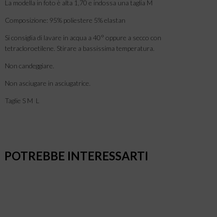
La modella in foto è alta 1,70 e indossa una taglia M
Composizione: 95% poliestere 5% elastan
Si consiglia di lavare in acqua a 40° oppure a secco con
tetracloroetilene. Stirare a bassissima temperatura.
Non candeggiare.
Non asciugare in asciugatrice.
Taglie S M L
POTREBBE INTERESSARTI