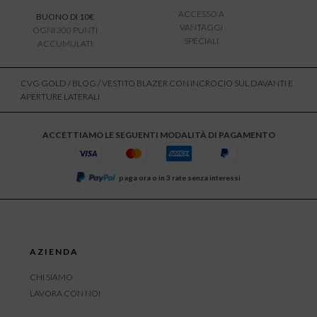
ACCESSO A
BUONO DI 10€
VANTAGGI
OGNI 300 PUNTI
SPECIALI
ACCUMULATI
CVG GOLD
/
BLOG
/ VESTITO BLAZER CON INCROCIO SUL DAVANTI E
APERTURE LATERALI
ACCETTIAMO LE SEGUENTI MODALITÀ DI PAGAMENTO
paga ora o in 3 rate senza interessi
AZIENDA
CHI SIAMO
LAVORA CON NOI