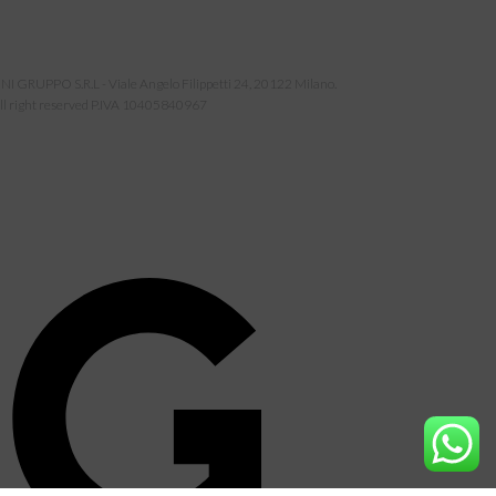
NI GRUPPO S.R.L - Viale Angelo Filippetti 24, 20122 Milano.
ll right reserved P.IVA 10405840967