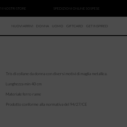
I NOSTRI STORE
SPEDIZIONI ONLINE SOSPESE
S
NUOVI ARRIVI
DONNA
UOMO
GIFTCARD
GET INSPIRED
 NUOVI ARRIVI
CCHE
TALONI
LIETTE
LIONI
Tris di collane da donna con diversi motivi di maglia metallica.
ICIE
Lunghezza min 40 cm
Materiale ferro rame
Prodotto conforme alla normativa del 94/27/CE