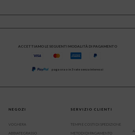
ACCETTIAMO LE SEGUENTI MODALITÀ DI PAGAMENTO
paga ora o in 3 rate senza interessi
NEGOZI
SERVIZIO CLIENTI
VOGHERA
TEMPI E COSTI DI SPEDIZIONE
A
ABBIATEGRASSO
METODI DI PAGAMENTO