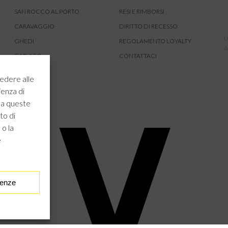
SAN ROCCO AL PORTO
RESI E RIMBORSI
CARAVAGGIO
DIRITTO DI RECESSO
U
GHEDI
REGOLAMENTO LOYALTY
A
CARVICO
CONTATTACI
CREMONA
edere alle
ROVATO
ienza di
 a queste
to di
 o la
e
renze