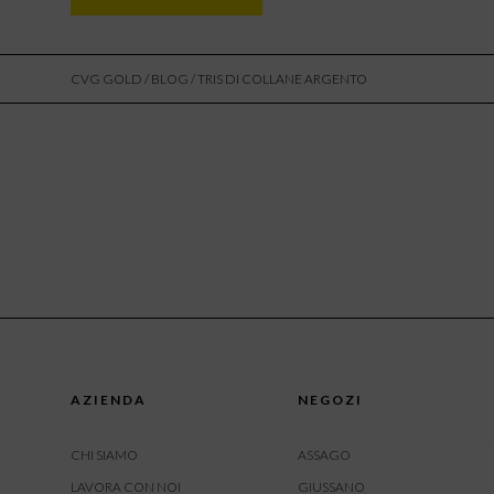
CVG GOLD
/
BLOG
/ TRIS DI COLLANE ARGENTO
AZIENDA
NEGOZI
CHI SIAMO
ASSAGO
LAVORA CON NOI
GIUSSANO