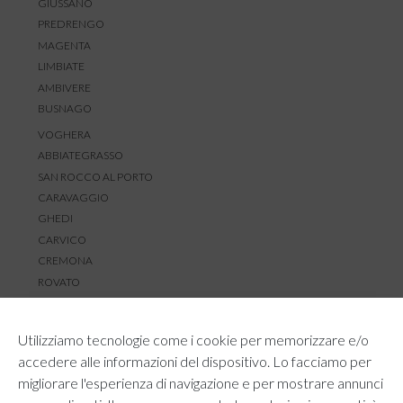
GIUSSANO
PREDRENGO
MAGENTA
LIMBIATE
AMBIVERE
BUSNAGO
VOGHERA
ABBIATEGRASSO
SAN ROCCO AL PORTO
CARAVAGGIO
GHEDI
CARVICO
CREMONA
ROVATO
SERVIZIO CLIENTI
Utilizziamo tecnologie come i cookie per memorizzare e/o
TEMPI E COSTI DI SPEDIZIONE
accedere alle informazioni del dispositivo. Lo facciamo per
METODI DI PAGAMENTO
migliorare l'esperienza di navigazione e per mostrare annunci
RESI E RIMBORSI