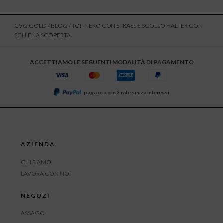
CVG GOLD
/
BLOG
/ TOP NERO CON STRASS E SCOLLO HALTER CON
SCHIENA SCOPERTA.
ACCETTIAMO LE SEGUENTI MODALITÀ DI PAGAMENTO
paga ora o in 3 rate senza interessi
AZIENDA
CHI SIAMO
LAVORA CON NOI
NEGOZI
ASSAGO