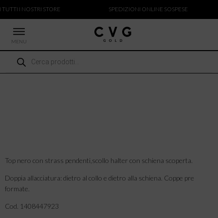
 TUTTI I NOSTRI STORE
SPEDIZIONI ONLINE SOSPESE
MENU
Ricerca
 NUOVI ARRIVI
prodotti
CCHE
TALONI
LIETTE
LIONI
ICIE
Top nero con strass pendenti,scollo halter con schiena scoperta.
Doppia allacciatura: dietro al collo e dietro alla schiena. Coppe pre
formate.
Cod. 1408447923