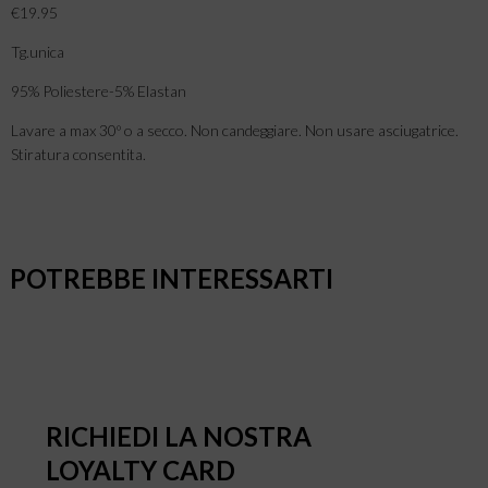
€19.95
Tg.unica
95% Poliestere-5% Elastan
Lavare a max 30º o a secco. Non candeggiare. Non usare asciugatrice.
Stiratura consentita.
POTREBBE INTERESSARTI
RICHIEDI LA NOSTRA
LOYALTY CARD