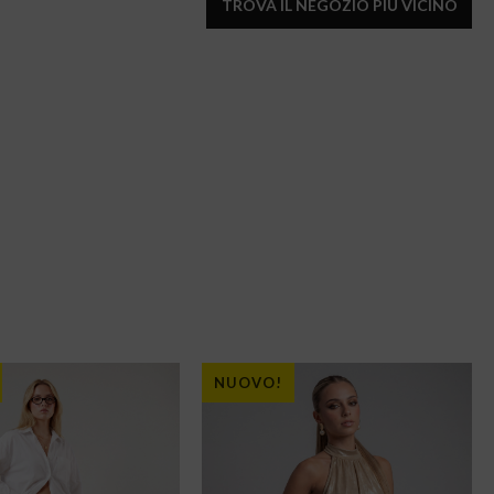
TROVA IL NEGOZIO PIÙ VICINO
NUOVO!