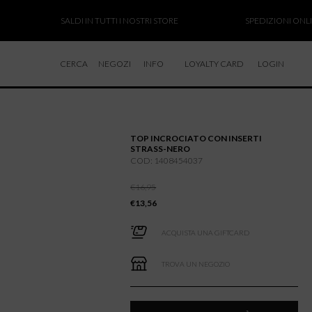
SALDI IN TUTTI I NOSTRI STORE
SPEDIZIONI ONLINE S
CERCA
NEGOZI
INFO
LOYALTY CARD
LOGIN
CHI SIAMO
LAVORA CON NOI
TOP INCROCIATO CON INSERTI
RESI E RIMBORSI
STRASS-NERO
COD: 1408454037
€
16,95
€
13,56
ACQUISTA UNA GIFTCARD
TROVA UN NEGOZIO