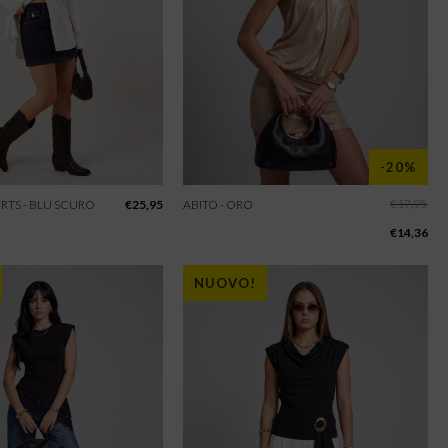
-20%
€
17,95
RTS - BLU SCURO
€
25,95
ABITO - ORO
€
14,36
NUOVO!