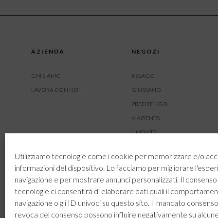
AZIENDA
NEGOZI
CHI SIAMO
ASSAGO
LAVORA CON NOI
GIUSSANO
PREDRENGO
MAGENTA
LIMBIATE
AMBIVERE
Utilizziamo tecnologie come i cookie per memorizzare e/o acc
BUSNAGO
informazioni del dispositivo. Lo facciamo per migliorare l'esper
navigazione e per mostrare annunci personalizzati. Il consenso
tecnologie ci consentirà di elaborare dati quali il comportamen
navigazione o gli ID univoci su questo sito. Il mancato consenso
revoca del consenso possono influire negativamente su alcun