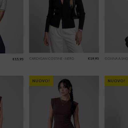
CARDIGAN COSTINE - NERO
€
19,95
GONNA A SHO
€
15,95
NUOVO!
NUOVO!