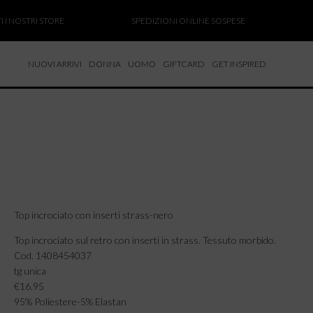
OSTRI STORE
SPEDIZIONI ONLINE SOSPESE
SALD
NUOVI ARRIVI
DONNA
UOMO
GIFTCARD
GET INSPIRED
 NUOVI ARRIVI
CCHE
TALONI
LIETTE
LIONI
ICIE
Top incrociato con inserti strass-nero
Top incrociato sul retro con inserti in strass. Tessuto morbido.
Cod. 1408454037
tg unica
€16.95
95% Poliestere-5% Elastan