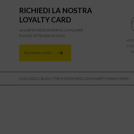
RICHIEDI LA NOSTRA
LOYALTY CARD
LA CARTA FEDELTÀ PER ACCUMULARE
PUNTI E OTTENERE SCONTI.
MOS
CAR
A
RICHIEDILA ORA
CVG GOLD
/
BLOG
/ TOP INCROCIATO CON INSERTI STRASS-NERO