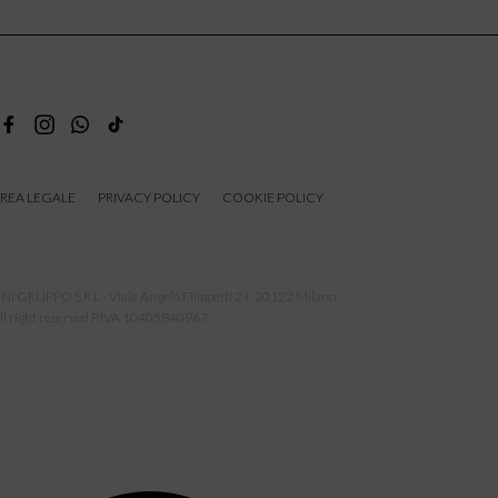
REA LEGALE
PRIVACY POLICY
COOKIE POLICY
NI GRUPPO S.R.L - Viale Angelo Filippetti 24, 20122 Milano.
ll right reserved P.IVA 10405840967