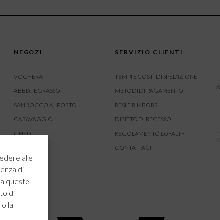
NEGOZI
SERVIZIO CLIENTI
VOGHERA
TEMPI E COSTI DI SPEDIZIONE
A
ABBIATEGRASSO
METODI DI PAGAMENTO
SAN ROCCO AL PORTO
RESI E RIMBORSI
CARAVAGGIO
DIRITTO DI RECESSO
U
GHEDI
REGOLAMENTO LOYALTY
A
CARVICO
CONTATTACI
edere alle
CREMONA
ienza di
ROVATO
 a queste
to di
 o la
e