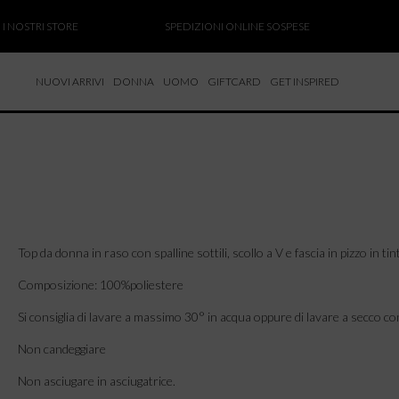
OSTRI STORE
SPEDIZIONI ONLINE SOSPESE
SALD
NUOVI ARRIVI
DONNA
UOMO
GIFTCARD
GET INSPIRED
 NUOVI ARRIVI
CCHE
TALONI
LIETTE
LIONI
ICIE
Top da donna in raso con spalline sottili, scollo a V e fascia in pizzo in t
Composizione: 100%poliestere
Si consiglia di lavare a massimo 30° in acqua oppure di lavare a secco co
Non candeggiare
Non asciugare in asciugatrice.