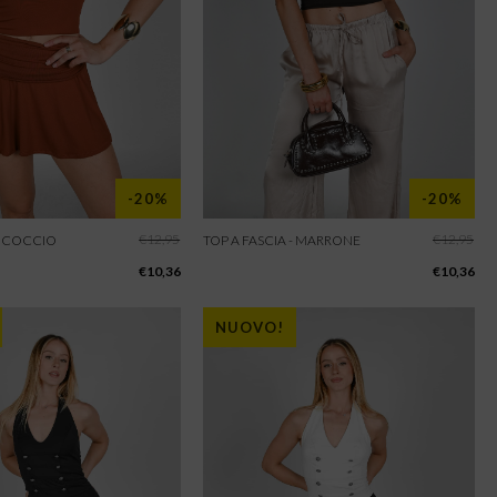
-20%
-20%
€
12,95
€
12,95
 - COCCIO
TOP A FASCIA - MARRONE
€
10,36
€
10,36
NUOVO!