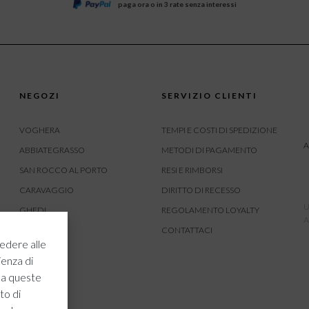
paga ora o in 3 rate senza interessi
NEGOZI
SERVIZIO CLIENTI
VOGHERA
TEMPI E COSTI DI SPEDIZIONE
A
ABBIATEGRASSO
METODI DI PAGAMENTO
SAN ROCCO AL PORTO
RESI E RIMBORSI
CARAVAGGIO
DIRITTO DI RECESSO
U
GHEDI
REGOLAMENTO LOYALTY
A
CARVICO
CONTATTACI
edere alle
CREMONA
ienza di
ROVATO
 a queste
to di