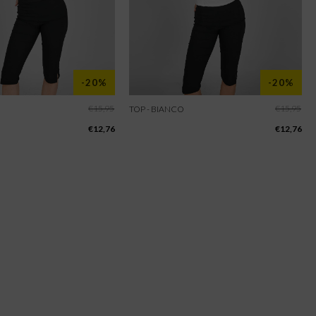
-20%
-20%
€
15,95
€
15,95
TOP - BIANCO
€
12,76
€
12,76