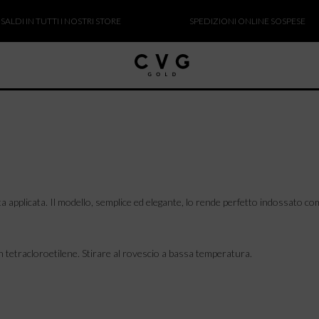
I IN TUTTI I NOSTRI STORE
SPEDIZIONI ONLINE SOSPESE
inta applicata. Il modello, semplice ed elegante, lo rende perfetto indossato c
n tetracloroetilene. Stirare al rovescio a bassa temperatura.