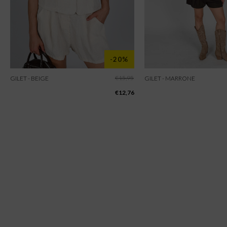
-20%
€
15,95
GILET - BEIGE
GILET - MARRONE
€
12,76