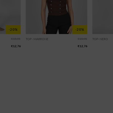
-20%
-20%
€
15,95
€
15,95
TOP - MARRONE
TOP- NERO
€
12,76
€
12,76