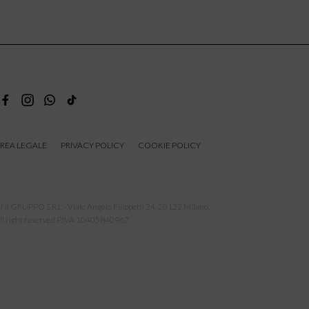
REA LEGALE
PRIVACY POLICY
COOKIE POLICY
NI GRUPPO S.R.L - Viale Angelo Filippetti 24, 20122 Milano.
ll right reserved P.IVA 10405840967