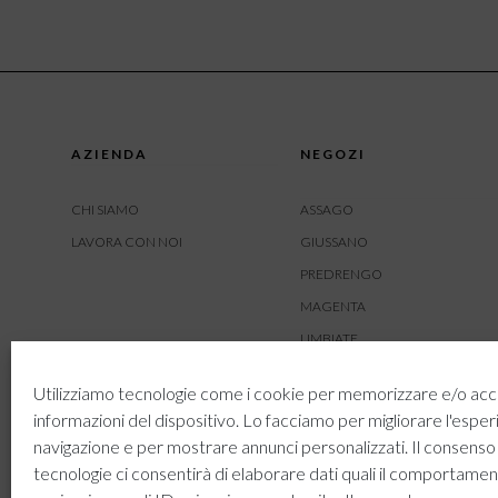
AZIENDA
NEGOZI
CHI SIAMO
ASSAGO
LAVORA CON NOI
GIUSSANO
PREDRENGO
MAGENTA
LIMBIATE
AMBIVERE
Utilizziamo tecnologie come i cookie per memorizzare e/o acc
BUSNAGO
informazioni del dispositivo. Lo facciamo per migliorare l'esper
navigazione e per mostrare annunci personalizzati. Il consenso
tecnologie ci consentirà di elaborare dati quali il comportamen