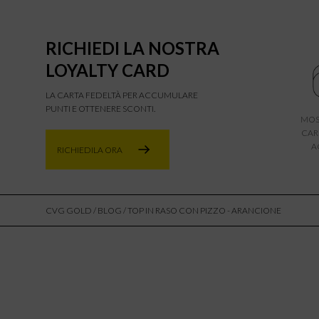
RICHIEDI LA NOSTRA
LOYALTY CARD
LA CARTA FEDELTÀ PER ACCUMULARE
PUNTI E OTTENERE SCONTI.
MOS
CAR
A
RICHIEDILA ORA
CVG GOLD
/
BLOG
/ TOP IN RASO CON PIZZO - ARANCIONE