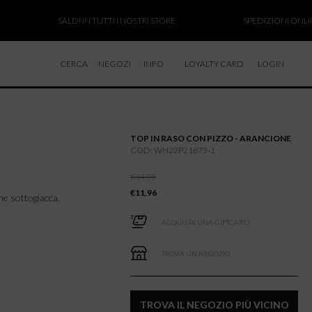
SALDI IN TUTTI I NOSTRI STORE
SPEDIZIONI ONLINE S
CERCA
NEGOZI
INFO
LOYALTY CARD
LOGIN
CHI SIAMO
LAVORA CON NOI
TOP IN RASO CON PIZZO - ARANCIONE
RESI E RIMBORSI
COD: WH22P21873-1
€
14,95
€
11,96
ome sottogiacca.
ACQUISTA UNA GIFTCARD
TROVA UN NEGOZIO
TROVA IL NEGOZIO PIÙ VICINO