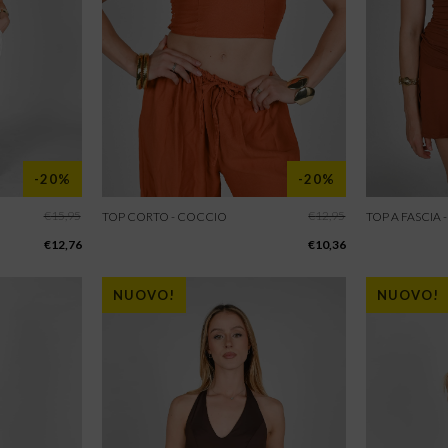
-20%
-20%
€
15,95
€
12,95
TOP CORTO - COCCIO
TOP A FASCIA
€
12,76
€
10,36
NUOVO!
NUOVO!