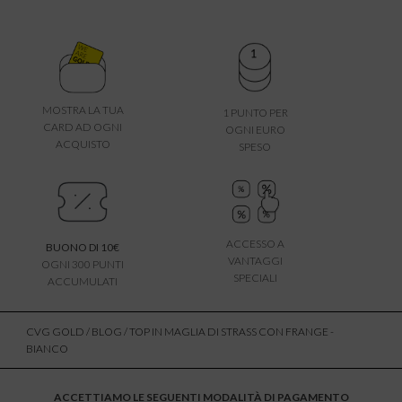
MOSTRA LA TUA
1 PUNTO PER
CARD AD OGNI
OGNI EURO
ACQUISTO
SPESO
ACCESSO A
BUONO DI 10€
VANTAGGI
OGNI 300 PUNTI
SPECIALI
ACCUMULATI
CVG GOLD
/
BLOG
/ TOP IN MAGLIA DI STRASS CON FRANGE -
BIANCO
ACCETTIAMO LE SEGUENTI MODALITÀ DI PAGAMENTO