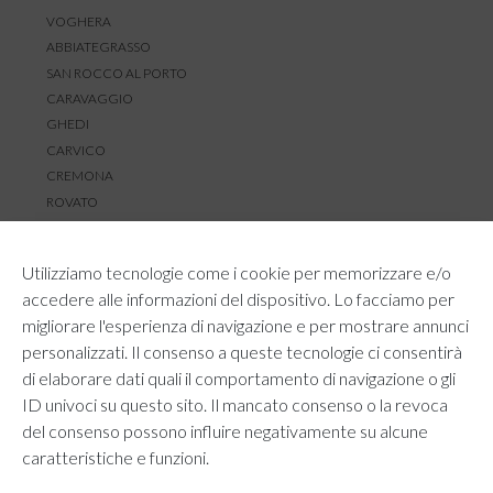
VOGHERA
ABBIATEGRASSO
SAN ROCCO AL PORTO
CARAVAGGIO
GHEDI
CARVICO
CREMONA
ROVATO
SERVIZIO CLIENTI
Utilizziamo tecnologie come i cookie per memorizzare e/o
TEMPI E COSTI DI SPEDIZIONE
accedere alle informazioni del dispositivo. Lo facciamo per
METODI DI PAGAMENTO
migliorare l'esperienza di navigazione e per mostrare annunci
RESI E RIMBORSI
personalizzati. Il consenso a queste tecnologie ci consentirà
DIRITTO DI RECESSO
di elaborare dati quali il comportamento di navigazione o gli
REGOLAMENTO LOYALTY
ID univoci su questo sito. Il mancato consenso o la revoca
CONTATTACI
del consenso possono influire negativamente su alcune
caratteristiche e funzioni.