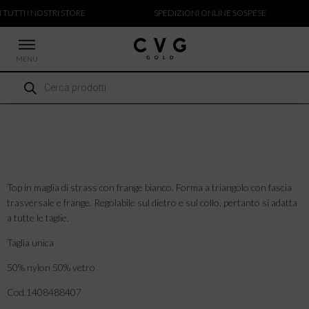
 TUTTI I NOSTRI STORE
SPEDIZIONI ONLINE SOSPESE
MENU
Ricerca
 NUOVI ARRIVI
prodotti
CCHE
TALONI
LIETTE
LIONI
ICIE
Top in maglia di strass con frange bianco. Forma a triangolo con fascia
trasversale e frange. Regolabile sul dietro e sul collo, pertanto si adatta
a tutte le taglie.
Taglia unica
50% nylon 50% vetro
Cod.1408488407