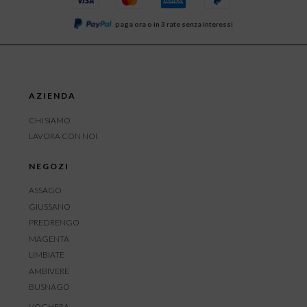
paga ora o in 3 rate senza interessi
AZIENDA
CHI SIAMO
LAVORA CON NOI
NEGOZI
ASSAGO
GIUSSANO
PREDRENGO
MAGENTA
LIMBIATE
AMBIVERE
BUSNAGO
VOGHERA