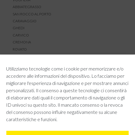
ABBIATEGRASSO
SAN ROCCO AL PORTO
CARAVAGGIO
GHEDI
CARVICO
CREMONA
ROVATO
SERVIZIO CLIENTI
Utilizziamo tecnologie come i cookie per memorizzare e/o
TEMPI E COSTI DI SPEDIZIONE
accedere alle informazioni del dispositivo. Lo facciamo per
METODI DI PAGAMENTO
migliorare l'esperienza di navigazione e per mostrare annunci
RESI E RIMBORSI
personalizzati. Il consenso a queste tecnologie ci consentirà
DIRITTO DI RECESSO
di elaborare dati quali il comportamento di navigazione o gli
REGOLAMENTO LOYALTY
ID univoci su questo sito. Il mancato consenso o la revoca
CONTATTACI
del consenso possono influire negativamente su alcune
caratteristiche e funzioni.