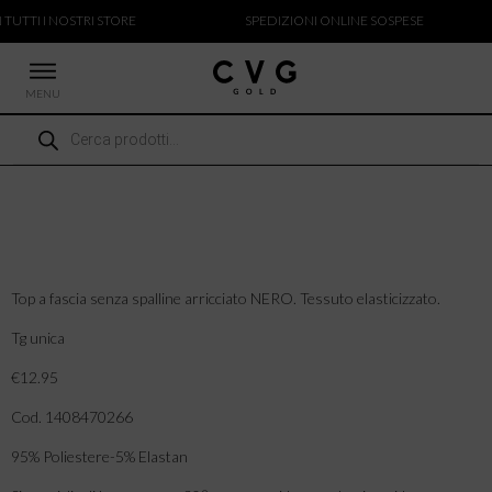
 TUTTI I NOSTRI STORE
SPEDIZIONI ONLINE SOSPESE
MENU
Ricerca
 NUOVI ARRIVI
prodotti
CCHE
TALONI
LIETTE
LIONI
ICIE
Top a fascia senza spalline arricciato NERO. Tessuto elasticizzato.
Tg unica
€12.95
Cod. 1408470266
95% Poliestere-5% Elastan