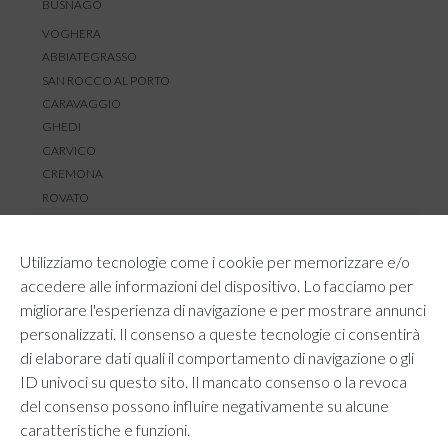
BUSNAGO
VOGHERA
ABBIATEGRASSO
SAN ROCCO AL PORTO
CARAVAGGIO
GHEDI
CARVICO
CREMONA
ROVATO
SERVIZIO CLIENTI
Utilizziamo tecnologie come i cookie per memorizzare e/o
TEMPI E COSTI DI SPEDIZIONE
accedere alle informazioni del dispositivo. Lo facciamo per
METODI DI PAGAMENTO
migliorare l'esperienza di navigazione e per mostrare annunci
RESI E RIMBORSI
personalizzati. Il consenso a queste tecnologie ci consentirà
DIRITTO DI RECESSO
di elaborare dati quali il comportamento di navigazione o gli
REGOLAMENTO LOYALTY
ID univoci su questo sito. Il mancato consenso o la revoca
CONTATTACI
del consenso possono influire negativamente su alcune
caratteristiche e funzioni.