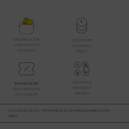
MOSTRA LA TUA
1 PUNTO PER
CARD AD OGNI
OGNI EURO
ACQUISTO
SPESO
ACCESSO A
BUONO DI 10€
VANTAGGI
OGNI 300 PUNTI
SPECIALI
ACCUMULATI
CVG GOLD
/
BLOG
/ TOP A FASCIA SENZA SPALLINE ARRICCIATO
NERO.