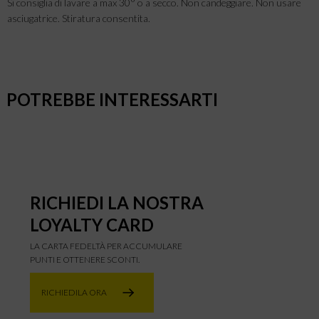
Si consiglia di lavare a max 30° o a secco. Non candeggiare. Non usare
asciugatrice. Stiratura consentita.
POTREBBE INTERESSARTI
RICHIEDI LA NOSTRA
LOYALTY CARD
LA CARTA FEDELTÀ PER ACCUMULARE
PUNTI E OTTENERE SCONTI.
RICHIEDILA ORA