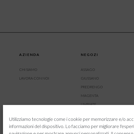
AZIENDA
NEGOZI
CHI SIAMO
ASSAGO
LAVORA CON NOI
GIUSSANO
PREDRENGO
MAGENTA
LIMBIATE
AMBIVERE
Utilizziamo tecnologie come i cookie per memorizzare e/o acc
BUSNAGO
informazioni del dispositivo. Lo facciamo per migliorare l'esper
navigazione e per mostrare annunci personalizzati. Il consenso