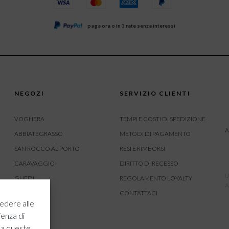
paga ora o in 3 rate senza interessi
NEGOZI
SERVIZIO CLIENTI
VOGHERA
TEMPI E COSTI DI SPEDIZIONE
A
ABBIATEGRASSO
METODI DI PAGAMENTO
SAN ROCCO AL PORTO
RESI E RIMBORSI
CARAVAGGIO
DIRITTO DI RECESSO
U
GHEDI
REGOLAMENTO LOYALTY
A
CARVICO
CONTATTACI
edere alle
CREMONA
ienza di
ROVATO
 a queste