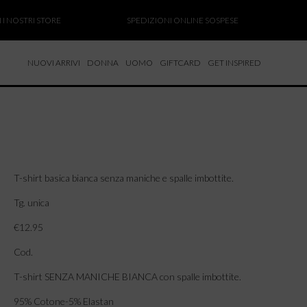
OSTRI STORE
SPEDIZIONI ONLINE SOSPESE
SAL
NUOVI ARRIVI
DONNA
UOMO
GIFTCARD
GET INSPIRED
 NUOVI ARRIVI
CCHE
TALONI
LIETTE
LIONI
T-shirt basica bianca senza maniche e spalle imbottite.
ICIE
Tg. unica
€12.95
Cod.
T-shirt SENZA MANICHE BIANCA con spalle imbottite.
95% Cotone-5% Elastan