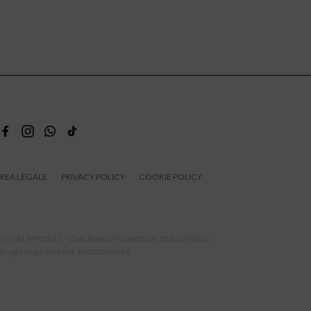
REA LEGALE
PRIVACY POLICY
COOKIE POLICY
NI GRUPPO S.R.L - Viale Angelo Filippetti 24, 20122 Milano.
ll right reserved P.IVA 10405840967