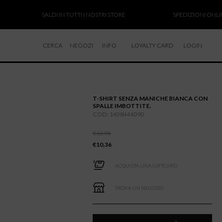
SALDI IN TUTTI I NOSTRI STORE
SPEDIZIONI ONLINE S
CERCA
NEGOZI
INFO
LOYALTY CARD
LOGIN
CHI SIAMO
LAVORA CON NOI
T-SHIRT SENZA MANICHE BIANCA CON
RESI E RIMBORSI
SPALLE IMBOTTITE.
COD: 1408444090
€
12,95
€
10,36
ACQUISTA UNA GIFTCARD
TROVA UN NEGOZIO