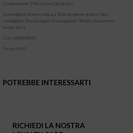
Composizione: 95% viscosa 5% elastico
Si consiglia di lavare in acqua a 30 gradi oppure a secco. Non
candeggiare. Non asciugare in asciugatrice. Stirare a bassissima
temperatura
Cod. 1408495030
Prezzo 14,95
POTREBBE INTERESSARTI
RICHIEDI LA NOSTRA