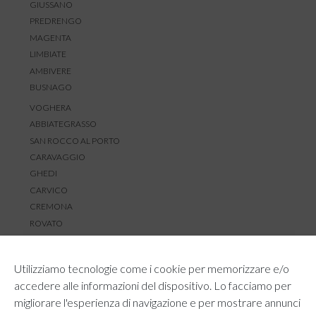
GIUSSANO
PREDRENGO
MAGENTA
LIMBIATE
AMBIVERE
BUSNAGO
VOGHERA
ABBIATEGRASSO
SAN ROCCO AL PORTO
CARAVAGGIO
GHEDI
CARVICO
CREMONA
ROVATO
SERVIZIO CLIENTI
Utilizziamo tecnologie come i cookie per memorizzare e/o
TEMPI E COSTI DI SPEDIZIONE
accedere alle informazioni del dispositivo. Lo facciamo per
METODI DI PAGAMENTO
migliorare l'esperienza di navigazione e per mostrare annunci
RESI E RIMBORSI