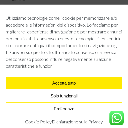
SERVIZIO CLIENTI
Utilizziamo tecnologie come i cookie per memorizzare e/o
TEMPI E COSTI DI SPEDIZIONE
accedere alle informazioni del dispositivo. Lo facciamo per
METODI DI PAGAMENTO
migliorare l'esperienza di navigazione e per mostrare annunci
RESI E RIMBORSI
personalizzati. Il consenso a queste tecnologie ci consentirà
DIRITTO DI RECESSO
di elaborare dati quali il comportamento di navigazione o gli
REGOLAMENTO LOYALTY
ID univoci su questo sito. Il mancato consenso o la revoca
CONTATTACI
del consenso possono influire negativamente su alcune
caratteristiche e funzioni.
Accetta tutto
AREA LEGALE
PRIVACY POLICY
COOKIE POLICY
Solo funzionali
UNI GRUPPO S.R.L - Viale Angelo Filippetti 24, 20122 Milano.
All right reserved P.IVA 10405840967
Preferenze
STIVALI CON TACCO SOTTILE E STRASS - VERDE
€
0,00
Cookie Policy
Dichiarazione sulla Privacy
TROVA IL NEGOZIO PIÙ VICINO