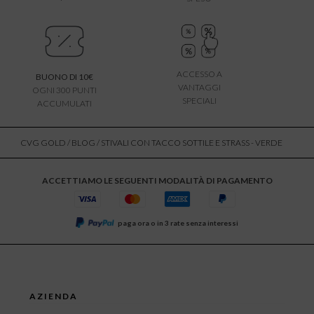
ACCESSO A
BUONO DI 10€
VANTAGGI
OGNI 300 PUNTI
SPECIALI
ACCUMULATI
CVG GOLD
/
BLOG
/ STIVALI CON TACCO SOTTILE E STRASS - VERDE
ACCETTIAMO LE SEGUENTI MODALITÀ DI PAGAMENTO
paga ora o in 3 rate senza interessi
AZIENDA