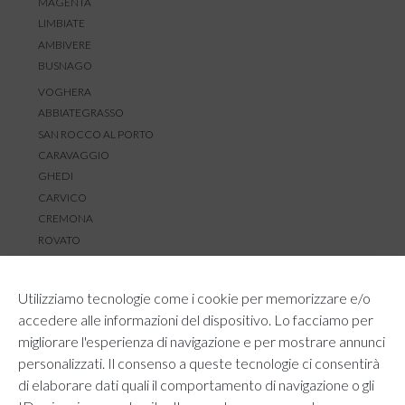
MAGENTA
LIMBIATE
AMBIVERE
BUSNAGO
VOGHERA
ABBIATEGRASSO
SAN ROCCO AL PORTO
CARAVAGGIO
GHEDI
CARVICO
CREMONA
ROVATO
SERVIZIO CLIENTI
Utilizziamo tecnologie come i cookie per memorizzare e/o
TEMPI E COSTI DI SPEDIZIONE
accedere alle informazioni del dispositivo. Lo facciamo per
METODI DI PAGAMENTO
migliorare l'esperienza di navigazione e per mostrare annunci
RESI E RIMBORSI
personalizzati. Il consenso a queste tecnologie ci consentirà
DIRITTO DI RECESSO
di elaborare dati quali il comportamento di navigazione o gli
REGOLAMENTO LOYALTY