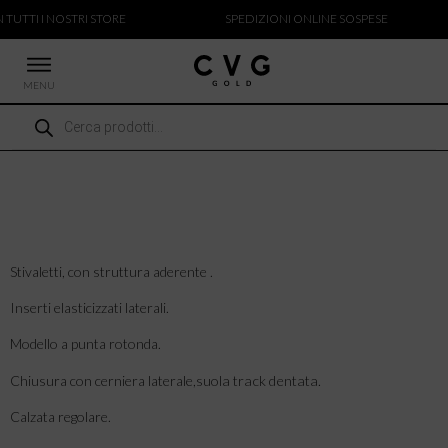
 TUTTI I NOSTRI STORE
SPEDIZIONI ONLINE SOSPESE
MENU
Ricerca
 NUOVI ARRIVI
prodotti
CCHE
TALONI
LIETTE
LIONI
ICIE
Stivaletti, con struttura aderente .
Inserti elasticizzati laterali.
Modello a punta rotonda.
Chiusura con cerniera laterale,s
uola track dentata.
Calzata regolare.