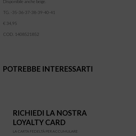
Disponibile anche beige.
TG. -35-36-37-38-39-40-41
€ 34,95
COD. 1408521852
POTREBBE INTERESSARTI
RICHIEDI LA NOSTRA
LOYALTY CARD
LA CARTA FEDELTÀ PER ACCUMULARE