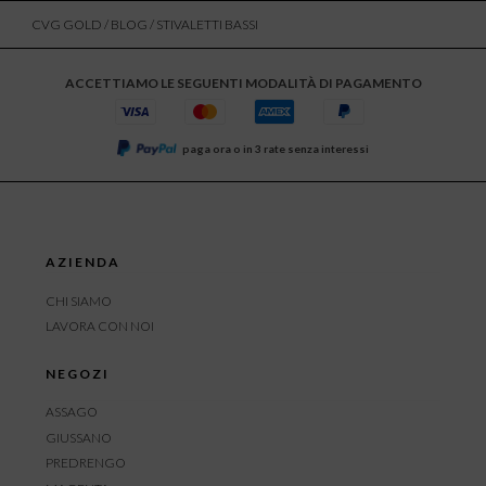
CVG GOLD
/
BLOG
/ STIVALETTI BASSI
ACCETTIAMO LE SEGUENTI MODALITÀ DI PAGAMENTO
paga ora o in 3 rate senza interessi
AZIENDA
CHI SIAMO
LAVORA CON NOI
NEGOZI
ASSAGO
GIUSSANO
PREDRENGO