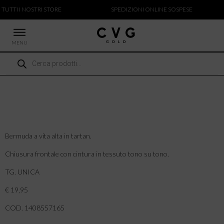
 TUTTI I NOSTRI STORE
SPEDIZIONI ONLINE SOSPESE
MENU
Ricerca
 NUOVI ARRIVI
prodotti
CCHE
TALONI
LIETTE
LIONI
ICIE
Bermuda a vita alta in tartan.
Chiusura frontale con cintura in tessuto tono su tono.
TG. UNICA
€ 19,95
COD. 1408557165