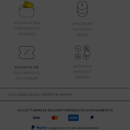
MOSTRA LA TUA
1 PUNTO PER
CARD AD OGNI
OGNI EURO
ACQUISTO
SPESO
ACCESSO A
BUONO DI 10€
VANTAGGI
OGNI 300 PUNTI
SPECIALI
ACCUMULATI
CVG GOLD
/
BLOG
/ SHORTS IN TARTAN
ACCETTIAMO LE SEGUENTI MODALITÀ DI PAGAMENTO
paga ora o in 3 rate senza interessi