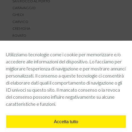
SAN ROCCO AL PORTO
CARAVAGGIO
GHEDI
CARVICO
CREMONA
ROVATO
SERVIZIO CLIENTI
Utilizziamo tecnologie come i cookie per memorizzare e/o
TEMPI E COSTI DI SPEDIZIONE
accedere alle informazioni del dispositivo. Lo facciamo per
METODI DI PAGAMENTO
migliorare l'esperienza di navigazione e per mostrare annunci
RESI E RIMBORSI
personalizzati. Il consenso a queste tecnologie ci consentirà
DIRITTO DI RECESSO
di elaborare dati quali il comportamento di navigazione o gli
REGOLAMENTO LOYALTY
ID univoci su questo sito. Il mancato consenso o la revoca
CONTATTACI
del consenso possono influire negativamente su alcune
caratteristiche e funzioni.
Accetta tutto
AREA LEGALE
PRIVACY POLICY
COOKIE POLICY