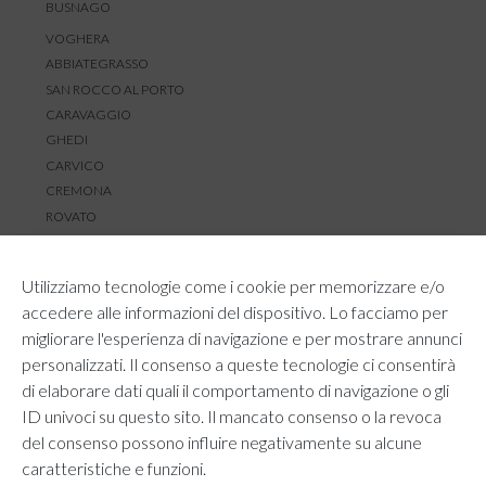
BUSNAGO
VOGHERA
ABBIATEGRASSO
SAN ROCCO AL PORTO
CARAVAGGIO
GHEDI
CARVICO
CREMONA
ROVATO
SERVIZIO CLIENTI
Utilizziamo tecnologie come i cookie per memorizzare e/o
TEMPI E COSTI DI SPEDIZIONE
accedere alle informazioni del dispositivo. Lo facciamo per
METODI DI PAGAMENTO
migliorare l'esperienza di navigazione e per mostrare annunci
RESI E RIMBORSI
personalizzati. Il consenso a queste tecnologie ci consentirà
DIRITTO DI RECESSO
di elaborare dati quali il comportamento di navigazione o gli
REGOLAMENTO LOYALTY
ID univoci su questo sito. Il mancato consenso o la revoca
CONTATTACI
del consenso possono influire negativamente su alcune
caratteristiche e funzioni.