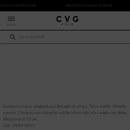
 TUTTI I NOSTRI STORE
SPEDIZIONI ONLINE SOSPESE
MENU
Ricerca
 NUOVI ARRIVI
prodotti
CCHE
TALONI
LIETTE
LIONI
ICIE
Scarpa con tacco slingback,con dettaglio di strass. Tacco sottile. Modello
a punta. Chiusura con cinturino sottile intrecciato alla caviglia con fibbia.
Altezza tacco 11 cm
Cod. 1408476992