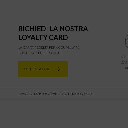
RICHIEDI LA NOSTRA
LOYALTY CARD
LA CARTA FEDELTÀ PER ACCUMULARE
PUNTI E OTTENERE SCONTI.
MOS
CAR
A
RICHIEDILA ORA
CVG GOLD
/
BLOG
/ SANDALO IN RASO VERDE