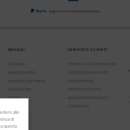
paga ora o in 3 rate senza interessi
NEGOZI
SERVIZIO CLIENTI
VOGHERA
TEMPI E COSTI DI SPEDIZIONE
A
ABBIATEGRASSO
METODI DI PAGAMENTO
SAN ROCCO AL PORTO
RESI E RIMBORSI
CARAVAGGIO
DIRITTO DI RECESSO
U
GHEDI
REGOLAMENTO LOYALTY
A
CARVICO
CONTATTACI
edere alle
CREMONA
ienza di
ROVATO
 a queste