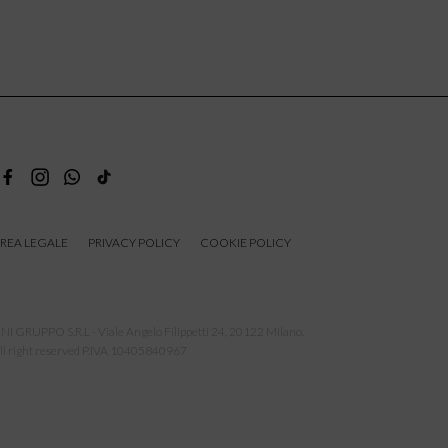
REA LEGALE
PRIVACY POLICY
COOKIE POLICY
NI GRUPPO S.R.L - Viale Angelo Filippetti 24, 20122 Milano.
ll right reserved P.IVA 10405840967