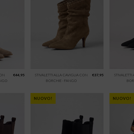
CON
€
44,95
STIVALETTI ALLA CAVIGLIA CON
€
37,95
STIVALETTI
ANGO
BORCHIE - FANGO
BOR
NUOVO!
NUOVO!