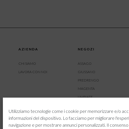
AZIENDA
NEGOZI
CHI SIAMO
ASSAGO
LAVORA CON NOI
GIUSSANO
PREDRENGO
MAGENTA
LIMBIATE
AMBIVERE
Utilizziamo tecnologie come i cookie per memorizzare e/o acc
BUSNAGO
informazioni del dispositivo. Lo facciamo per migliorare l'esper
navigazione e per mostrare annunci personalizzati. Il consenso