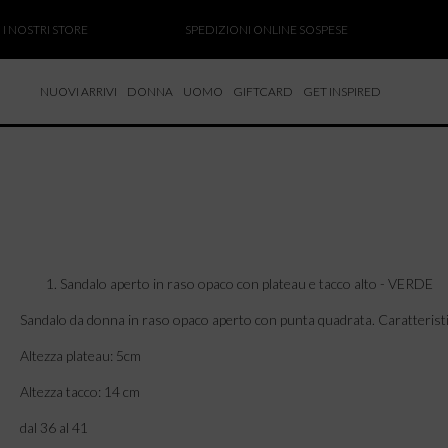
OSTRI STORE
SPEDIZIONI ONLINE SOSPESE
SALD
NUOVI ARRIVI
DONNA
UOMO
GIFTCARD
GET INSPIRED
 NUOVI ARRIVI
CCHE
TALONI
LIETTE
LIONI
ICIE
Sandalo aperto in raso opaco con plateau e tacco alto - VERDE
Sandalo da donna in raso opaco aperto con punta quadrata. Caratteristico
Altezza plateau: 5cm
Altezza tacco: 14 cm
dal 36 al 41