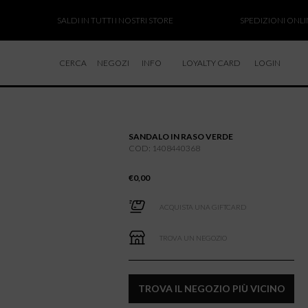
SALDI IN TUTTI I NOSTRI STORE
SPEDIZIONI ONLINE S
CERCA
NEGOZI
INFO
LOYALTY CARD
LOGIN
CHI SIAMO
LAVORA CON NOI
SANDALO IN RASO VERDE
RESI E RIMBORSI
COD: 1408440368
€
0,00
ACQUISTA UNA GIFTCARD
TROVA UN NEGOZIO
TROVA IL NEGOZIO PIÙ VICINO