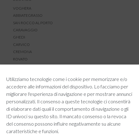
VOGHERA
ABBIATEGRASSO
SAN ROCCO AL PORTO
CARAVAGGIO
GHEDI
CARVICO
CREMONA
ROVATO
SERVIZIO CLIENTI
Utilizziamo tecnologie come i cookie per memorizzare e/o
TEMPI E COSTI DI SPEDIZIONE
accedere alle informazioni del dispositivo. Lo facciamo per
METODI DI PAGAMENTO
migliorare l'esperienza di navigazione e per mostrare annunci
RESI E RIMBORSI
personalizzati. Il consenso a queste tecnologie ci consentirà
DIRITTO DI RECESSO
di elaborare dati quali il comportamento di navigazione o gli
REGOLAMENTO LOYALTY
ID univoci su questo sito. Il mancato consenso o la revoca
CONTATTACI
del consenso possono influire negativamente su alcune
caratteristiche e funzioni.