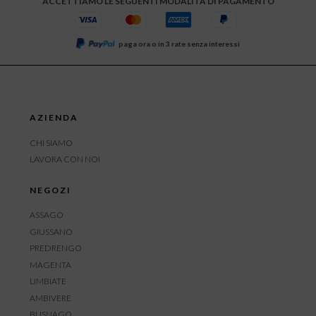
ACCETTIAMO LE SEGUENTI MODALITÀ DI PAGAMENTO
paga ora o in 3 rate senza interessi
AZIENDA
CHI SIAMO
LAVORA CON NOI
NEGOZI
ASSAGO
GIUSSANO
PREDRENGO
MAGENTA
LIMBIATE
AMBIVERE
BUSNAGO