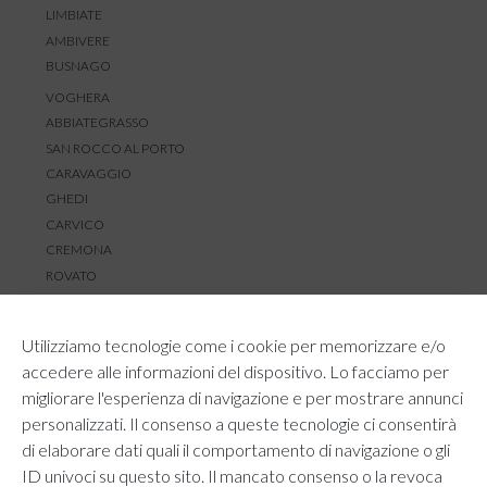
LIMBIATE
AMBIVERE
BUSNAGO
VOGHERA
ABBIATEGRASSO
SAN ROCCO AL PORTO
CARAVAGGIO
GHEDI
CARVICO
CREMONA
ROVATO
SERVIZIO CLIENTI
Utilizziamo tecnologie come i cookie per memorizzare e/o
TEMPI E COSTI DI SPEDIZIONE
accedere alle informazioni del dispositivo. Lo facciamo per
METODI DI PAGAMENTO
migliorare l'esperienza di navigazione e per mostrare annunci
RESI E RIMBORSI
personalizzati. Il consenso a queste tecnologie ci consentirà
DIRITTO DI RECESSO
di elaborare dati quali il comportamento di navigazione o gli
REGOLAMENTO LOYALTY
ID univoci su questo sito. Il mancato consenso o la revoca