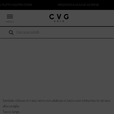
 TUTTI I NOSTRI STORE
SPEDIZIONI ONLINE SOSPESE
MENU
Ricerca
 NUOVI ARRIVI
prodotti
CCHE
TALONI
LIETTE
LIONI
ICIE
Sandalo chiuso in raso nero con plateau e tacco con cinturino in strass
alla caviglia.
Tacco largo.