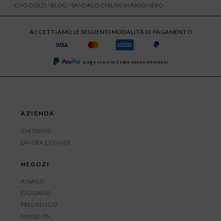
CVG GOLD
/
BLOG
/ SANDALO CHIUSO IN RASO NERO
ACCETTIAMO LE SEGUENTI MODALITÀ DI PAGAMENTO
paga ora o in 3 rate senza interessi
AZIENDA
CHI SIAMO
LAVORA CON NOI
NEGOZI
ASSAGO
GIUSSANO
PREDRENGO
MAGENTA