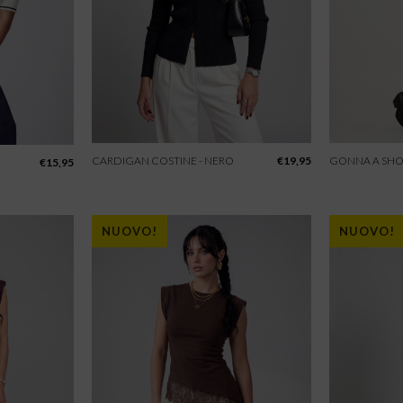
CARDIGAN COSTINE - NERO
€
19,95
GONNA A SHO
€
15,95
NUOVO!
NUOVO!