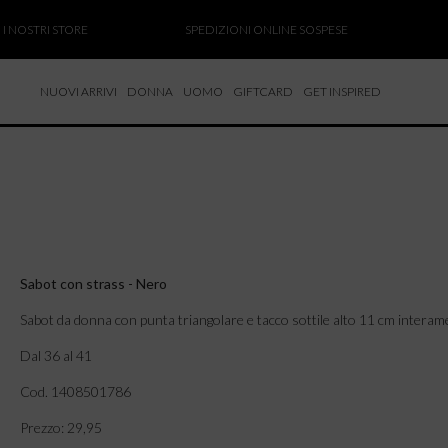
OSTRI STORE
SPEDIZIONI ONLINE SOSPESE
SALD
NUOVI ARRIVI
DONNA
UOMO
GIFTCARD
GET INSPIRED
 NUOVI ARRIVI
CCHE
TALONI
LIETTE
LIONI
ICIE
Sabot con strass - Nero
Sabot da donna con punta triangolare e tacco sottile alto 11 cm interame
Dal 36 al 41
Cod. 1408501786
Prezzo: 29,95