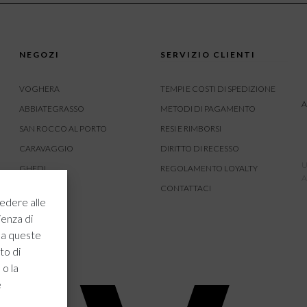
NEGOZI
SERVIZIO CLIENTI
VOGHERA
TEMPI E COSTI DI SPEDIZIONE
A
ABBIATEGRASSO
METODI DI PAGAMENTO
SAN ROCCO AL PORTO
RESI E RIMBORSI
CARAVAGGIO
DIRITTO DI RECESSO
U
GHEDI
REGOLAMENTO LOYALTY
A
CARVICO
CONTATTACI
edere alle
CREMONA
ienza di
ROVATO
 a queste
to di
 o la
e