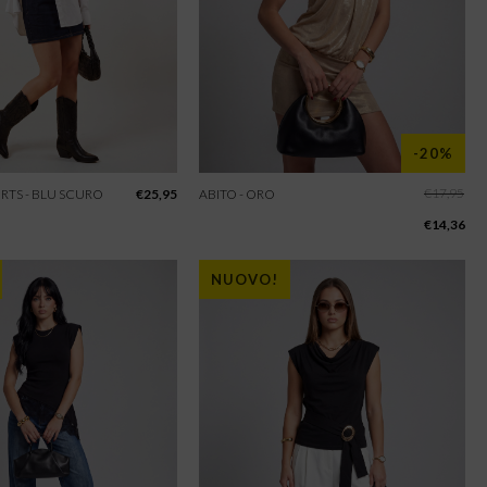
-20%
€
17,95
RTS - BLU SCURO
€
25,95
ABITO - ORO
€
14,36
NUOVO!