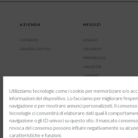
AZIENDA
NEGOZI
CHI SIAMO
ASSAGO
LAVORA CON NOI
GIUSSANO
PREDRENGO
MAGENTA
LIMBIATE
AMBIVERE
Utilizziamo tecnologie come i cookie per memorizzare e/o acc
BUSNAGO
informazioni del dispositivo. Lo facciamo per migliorare l'esper
navigazione e per mostrare annunci personalizzati. Il consenso
tecnologie ci consentirà di elaborare dati quali il comportamen
navigazione o gli ID univoci su questo sito. Il mancato consenso
revoca del consenso possono influire negativamente su alcun
caratteristiche e funzioni.