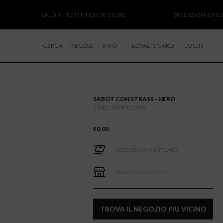
SALDI IN TUTTI I NOSTRI STORE
SPEDIZIONI ONLINE S
CERCA
NEGOZI
INFO
LOYALTY CARD
LOGIN
CHI SIAMO
LAVORA CON NOI
SABOT CON STRASS - NERO
RESI E RIMBORSI
COD: 1408501786
€
0,00
ACQUISTA UNA GIFTCARD
TROVA UN NEGOZIO
TROVA IL NEGOZIO PIÙ VICINO