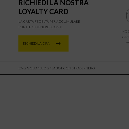
RICHIEDI LA NOSTRA
LOYALTY CARD
LA CARTA FEDELTÀ PER ACCUMULARE
PUNTI E OTTENERE SCONTI.
MOS
CAR
A
RICHIEDILA ORA
CVG GOLD
/
BLOG
/ SABOT CON STRASS - NERO