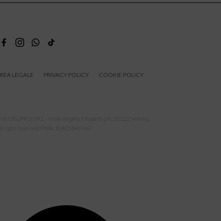
REA LEGALE
PRIVACY POLICY
COOKIE POLICY
NI GRUPPO S.R.L - Viale Angelo Filippetti 24, 20122 Milano.
ll right reserved P.IVA 10405840967