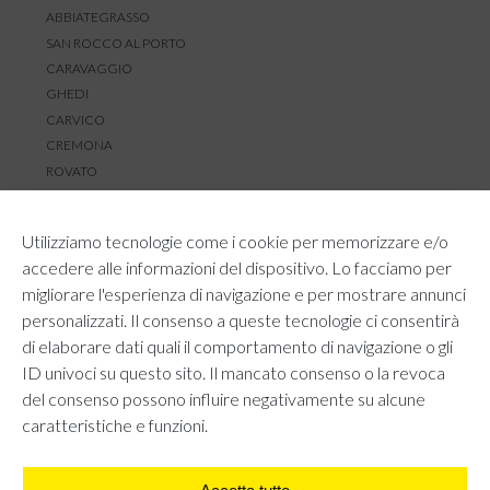
ABBIATEGRASSO
SAN ROCCO AL PORTO
CARAVAGGIO
GHEDI
CARVICO
CREMONA
ROVATO
SERVIZIO CLIENTI
Utilizziamo tecnologie come i cookie per memorizzare e/o
TEMPI E COSTI DI SPEDIZIONE
accedere alle informazioni del dispositivo. Lo facciamo per
METODI DI PAGAMENTO
migliorare l'esperienza di navigazione e per mostrare annunci
RESI E RIMBORSI
personalizzati. Il consenso a queste tecnologie ci consentirà
DIRITTO DI RECESSO
di elaborare dati quali il comportamento di navigazione o gli
REGOLAMENTO LOYALTY
ID univoci su questo sito. Il mancato consenso o la revoca
CONTATTACI
del consenso possono influire negativamente su alcune
caratteristiche e funzioni.