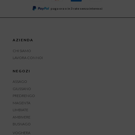
paga ora o in 3 rate senza interessi
AZIENDA
CHI SIAMO
LAVORA CON NOI
NEGOZI
ASSAGO
GIUSSANO
PREDRENGO
MAGENTA
LIMBIATE
AMBIVERE
BUSNAGO
VOGHERA