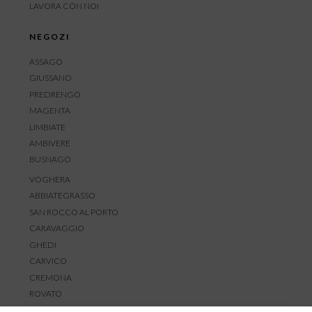
LAVORA CON NOI
NEGOZI
ASSAGO
GIUSSANO
PREDRENGO
MAGENTA
LIMBIATE
AMBIVERE
BUSNAGO
VOGHERA
ABBIATEGRASSO
SAN ROCCO AL PORTO
CARAVAGGIO
GHEDI
CARVICO
CREMONA
ROVATO