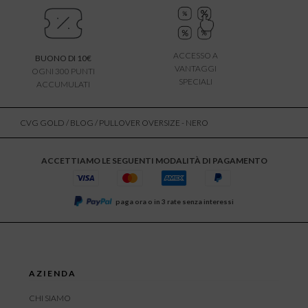
ACCESSO A
BUONO DI 10€
VANTAGGI
OGNI 300 PUNTI
SPECIALI
ACCUMULATI
CVG GOLD
/
BLOG
/ PULLOVER OVERSIZE - NERO
ACCETTIAMO LE SEGUENTI MODALITÀ DI PAGAMENTO
paga ora o in 3 rate senza interessi
AZIENDA
CHI SIAMO