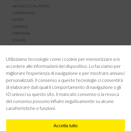
SAN ROCCO AL PORTO
CARAVAGGIO
GHEDI
CARVICO
CREMONA
ROVATO
SERVIZIO CLIENTI
Utilizziamo tecnologie come i cookie per memorizzare e/o
TEMPI E COSTI DI SPEDIZIONE
accedere alle informazioni del dispositivo. Lo facciamo per
METODI DI PAGAMENTO
migliorare l'esperienza di navigazione e per mostrare annunci
RESI E RIMBORSI
personalizzati. Il consenso a queste tecnologie ci consentirà
DIRITTO DI RECESSO
di elaborare dati quali il comportamento di navigazione o gli
REGOLAMENTO LOYALTY
ID univoci su questo sito. Il mancato consenso o la revoca
CONTATTACI
del consenso possono influire negativamente su alcune
caratteristiche e funzioni.
Accetta tutto
AREA LEGALE
PRIVACY POLICY
COOKIE POLICY