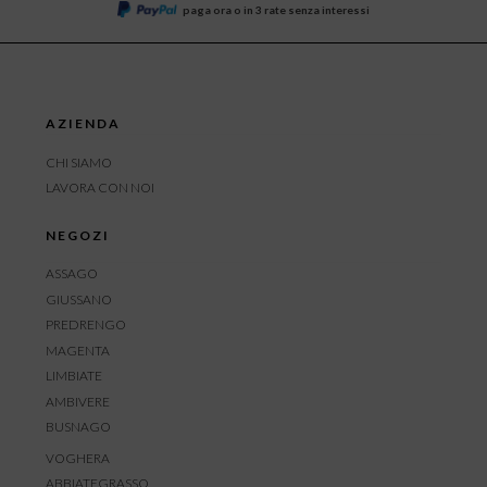
paga ora o in 3 rate senza interessi
AZIENDA
CHI SIAMO
LAVORA CON NOI
NEGOZI
ASSAGO
GIUSSANO
PREDRENGO
MAGENTA
LIMBIATE
AMBIVERE
BUSNAGO
VOGHERA
ABBIATEGRASSO