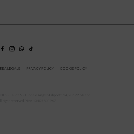
REA LEGALE
PRIVACY POLICY
COOKIE POLICY
NI GRUPPO S.R.L - Viale Angelo Filippetti 24, 20122 Milano.
ll right reserved P.IVA 10405840967