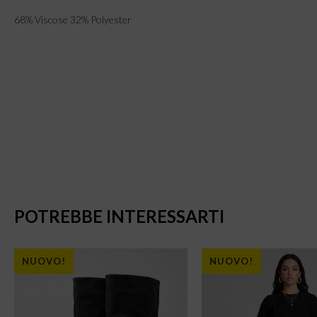
68% Viscose 32% Polyester
POTREBBE INTERESSARTI
NUOVO!
NUOVO!