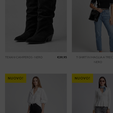
TEXANI CAMPEROS - NERO
€
39,95
T-SHIRT IN MAGLIA A TREC
NERO
NUOVO!
NUOVO!