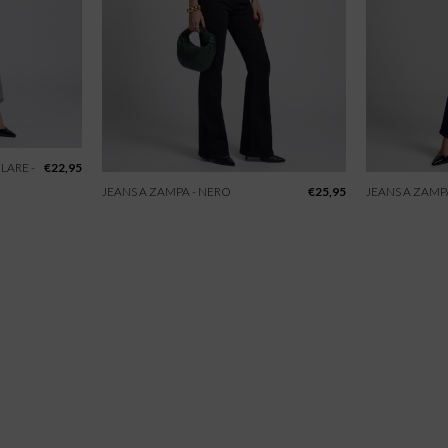
LARE -
€
22,95
JEANS A ZAMPA - NERO
€
25,95
JEANS A ZAMP