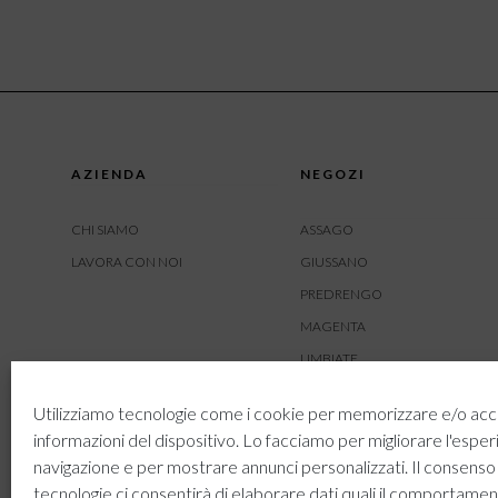
AZIENDA
NEGOZI
CHI SIAMO
ASSAGO
LAVORA CON NOI
GIUSSANO
PREDRENGO
MAGENTA
LIMBIATE
AMBIVERE
Utilizziamo tecnologie come i cookie per memorizzare e/o acc
BUSNAGO
informazioni del dispositivo. Lo facciamo per migliorare l'esper
navigazione e per mostrare annunci personalizzati. Il consenso
tecnologie ci consentirà di elaborare dati quali il comportamen