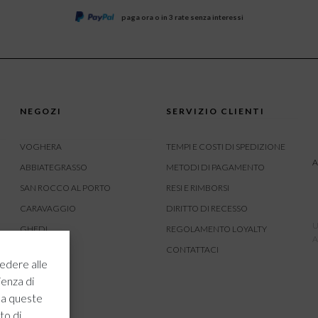
paga ora o in 3 rate senza interessi
NEGOZI
SERVIZIO CLIENTI
VOGHERA
TEMPI E COSTI DI SPEDIZIONE
A
ABBIATEGRASSO
METODI DI PAGAMENTO
SAN ROCCO AL PORTO
RESI E RIMBORSI
CARAVAGGIO
DIRITTO DI RECESSO
U
GHEDI
REGOLAMENTO LOYALTY
A
CARVICO
CONTATTACI
edere alle
CREMONA
ienza di
ROVATO
 a queste
to di