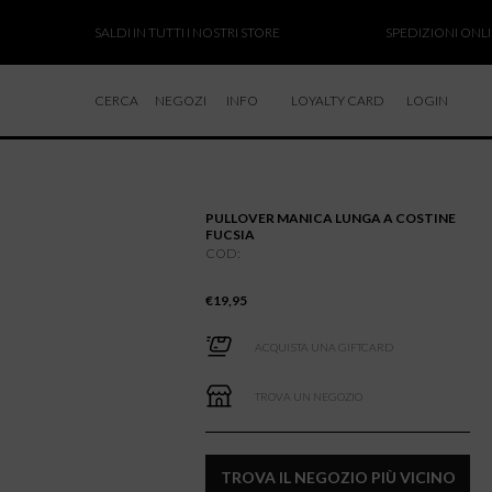
SALDI IN TUTTI I NOSTRI STORE
SPEDIZIONI ONLINE S
CERCA
NEGOZI
INFO
LOYALTY CARD
LOGIN
CHI SIAMO
LAVORA CON NOI
PULLOVER MANICA LUNGA A COSTINE
RESI E RIMBORSI
FUCSIA
COD:
€
19,95
ACQUISTA UNA GIFTCARD
TROVA UN NEGOZIO
TROVA IL NEGOZIO PIÙ VICINO