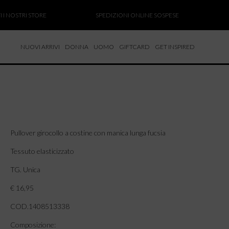
OSTRI STORE
SPEDIZIONI ONLINE SOSPESE
SALD
NUOVI ARRIVI
DONNA
UOMO
GIFTCARD
GET INSPIRED
 NUOVI ARRIVI
CCHE
TALONI
LIETTE
LIONI
Pullover girocollo a costine con manica lunga fucsia
ICIE
Tessuto elasticizzato
TG. Unica
€ 16,95
COD.1408513338
Composizione: