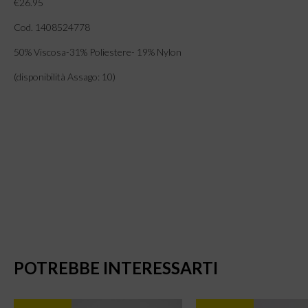
€26.95
Cod. 1408524778
50% Viscosa-31% Poliestere- 19% Nylon
(disponibilità Assago: 10)
POTREBBE INTERESSARTI