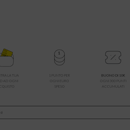
TRA LA TUA
1 PUNTO PER
BUONO DI 10€
D AD OGNI
OGNI EURO
OGNI 300 PUNTI
CQUISTO
SPESO
ACCUMULATI
NI