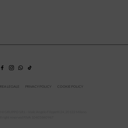
REA LEGALE
PRIVACY POLICY
COOKIE POLICY
NI GRUPPO S.R.L - Viale Angelo Filippetti 24, 20122 Milano.
ll right reserved P.IVA 10405840967