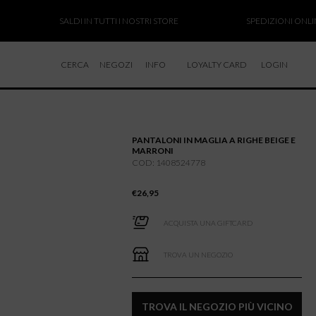
SALDI IN TUTTI I NOSTRI STORE
SPEDIZIONI ONLINE S
CERCA
NEGOZI
INFO
LOYALTY CARD
LOGIN
CHI SIAMO
LAVORA CON NOI
PANTALONI IN MAGLIA A RIGHE BEIGE E
RESI E RIMBORSI
MARRONI
COD: 1408524778
€
26,95
ACQUISTA UNA GIFTCARD
TROVA UN NEGOZIO
TROVA IL NEGOZIO PIÙ VICINO