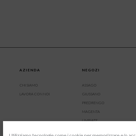
AZIENDA
NEGOZI
CHI SIAMO
ASSAGO
LAVORA CON NOI
GIUSSANO
PREDRENGO
MAGENTA
LIMBIATE
AMBIVERE
Utilizziamo tecnologie come i cookie per memorizzare e/o acc