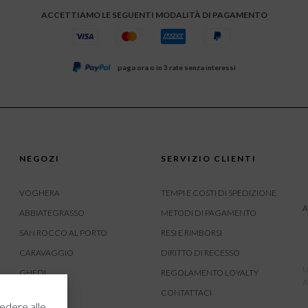
ACCETTIAMO LE SEGUENTI MODALITÀ DI PAGAMENTO
paga ora o in 3 rate senza interessi
NEGOZI
SERVIZIO CLIENTI
VOGHERA
TEMPI E COSTI DI SPEDIZIONE
A
ABBIATEGRASSO
METODI DI PAGAMENTO
SAN ROCCO AL PORTO
RESI E RIMBORSI
CARAVAGGIO
DIRITTO DI RECESSO
U
GHEDI
REGOLAMENTO LOYALTY
A
CARVICO
CONTATTACI
edere alle