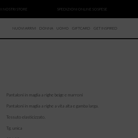
OSTRI STORE
SPEDIZIONI ONLINE SOSPESE
SAL
NUOVI ARRIVI
DONNA
UOMO
GIFTCARD
GET INSPIRED
 NUOVI ARRIVI
CCHE
TALONI
LIETTE
LIONI
ICIE
Pantaloni in maglia a righe beige e marroni
Pantaloni in maglia a righe a vita alta e gamba larga.
Tessuto elasticizzato.
Tg. unica