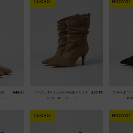
NUOVO!
NUOVO!
CON
€
44,95
STIVALETTI ALLA CAVIGLIA CON
€
37,95
STIVALETTI
ANGO
BORCHIE - FANGO
BOR
NUOVO!
NUOVO!