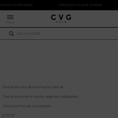
 TUTTI I NOSTRI STORE
SPEDIZIONI ONLINE SOSPESE
MENU
Ricerca
 NUOVI ARRIVI
prodotti
CCHE
TALONI
LIETTE
LIONI
ICIE
Pantaloni a vita alta con tasche laterali.
Tasche posteriori e tasche applicate sulla gamba.
Chiusura frontale con bottone.
€ 39,95