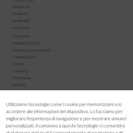
MAGENTA
LIMBIATE
AMBIVERE
BUSNAGO
VOGHERA
ABBIATEGRASSO
SAN ROCCO AL PORTO
CARAVAGGIO
GHEDI
CARVICO
CREMONA
ROVATO
SERVIZIO CLIENTI
Utilizziamo tecnologie come i cookie per memorizzare e/o
TEMPI E COSTI DI SPEDIZIONE
accedere alle informazioni del dispositivo. Lo facciamo per
METODI DI PAGAMENTO
migliorare l'esperienza di navigazione e per mostrare annunci
RESI E RIMBORSI
personalizzati. Il consenso a queste tecnologie ci consentirà
DIRITTO DI RECESSO
di elaborare dati quali il comportamento di navigazione o gli