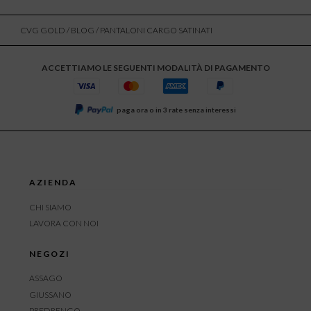
CVG GOLD
/
BLOG
/ PANTALONI CARGO SATINATI
ACCETTIAMO LE SEGUENTI MODALITÀ DI PAGAMENTO
paga ora o in 3 rate senza interessi
AZIENDA
CHI SIAMO
LAVORA CON NOI
NEGOZI
ASSAGO
GIUSSANO
PREDRENGO