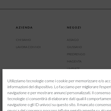
AZIENDA
NEGOZI
CHI SIAMO
ASSAGO
LAVORA CON NOI
GIUSSANO
PREDRENGO
MAGENTA
LIMBIATE
AMBIVERE
Utilizziamo tecnologie come i cookie per memorizzare e/o acc
BUSNAGO
informazioni del dispositivo. Lo facciamo per migliorare l'esper
navigazione e per mostrare annunci personalizzati. Il consenso
tecnologie ci consentirà di elaborare dati quali il comportamen
navigazione o gli ID univoci su questo sito. Il mancato consenso
revoca del consenso possono influire negativamente su alcun