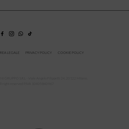
REA LEGALE
PRIVACY POLICY
COOKIE POLICY
NI GRUPPO S.R.L - Viale Angelo Filippetti 24, 20122 Milano.
ll right reserved P.IVA 10405840967