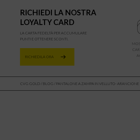
RICHIEDI LA NOSTRA
LOYALTY CARD
LA CARTA FEDELTÀ PER ACCUMULARE
PUNTI E OTTENERE SCONTI.
MOS
CAR
A
RICHIEDILA ORA
CVG GOLD
/
BLOG
/ PANTALONE A ZAMPA IN VELLUTO- ARANCIONE