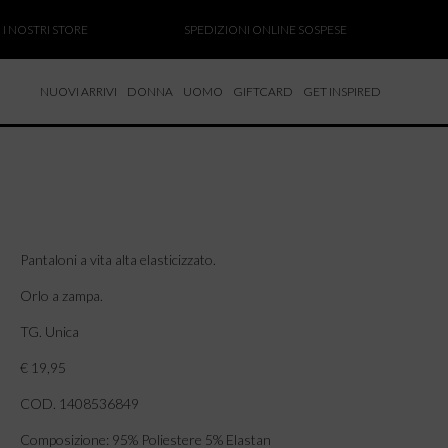
OSTRI STORE
SPEDIZIONI ONLINE SOSPESE
SALD
NUOVI ARRIVI
DONNA
UOMO
GIFTCARD
GET INSPIRED
 NUOVI ARRIVI
CCHE
TALONI
LIETTE
LIONI
Pantaloni a vita alta elasticizzato.
ICIE
Orlo a zampa.
TG. Unica
€ 19,95
COD. 1408536849
Composizione: 95% Poliestere 5% Elastan