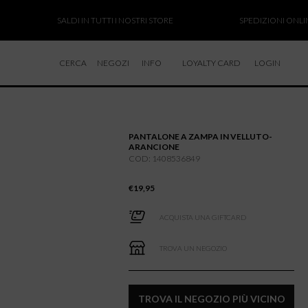
SALDI IN TUTTI I NOSTRI STORE
SPEDIZIONI ONLINE S
CERCA
NEGOZI
INFO
LOYALTY CARD
LOGIN
CHI SIAMO
LAVORA CON NOI
PANTALONE A ZAMPA IN VELLUTO-
RESI E RIMBORSI
ARANCIONE
COD: 1408536849
€
19,95
ACQUISTA UNA GIFTCARD
TROVA UN NEGOZIO
TROVA IL NEGOZIO PIÙ VICINO