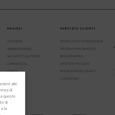
NEGOZI
SERVIZIO CLIENTI
VOGHERA
TEMPI E COSTI DI SPEDIZIONE
A
ABBIATEGRASSO
METODI DI PAGAMENTO
SAN ROCCO AL PORTO
RESI E RIMBORSI
CARAVAGGIO
DIRITTO DI RECESSO
U
GHEDI
REGOLAMENTO LOYALTY
A
CARVICO
CONTATTACI
edere alle
CREMONA
ienza di
ROVATO
 a queste
to di
 o la
e