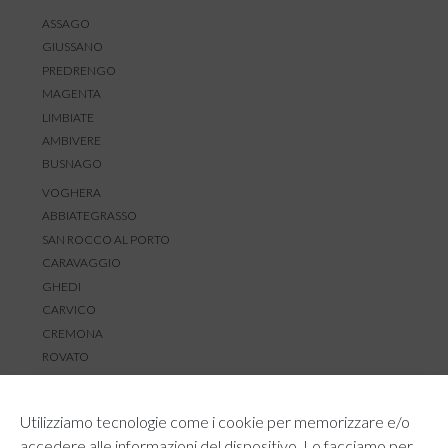
ASSAGO
GIUSSANO
PREDRENGO
MAGENTA
LIMBIATE
AMBIVERE
BUSNAGO
VOGHERA
ABBIATEGRASSO
SAN ROCCO AL PORTO
CARAVAGGIO
GHEDI
CARVICO
CREMONA
ROVATO
SERVIZIO CLIENTI
Utilizziamo tecnologie come i cookie per memorizzare e/o
TEMPI E COSTI DI SPEDIZIONE
accedere alle informazioni del dispositivo. Lo facciamo per