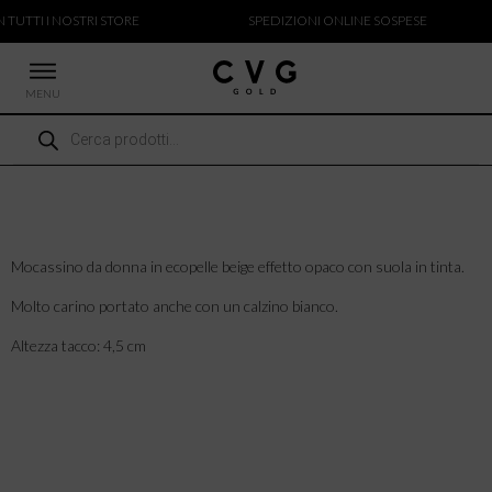
N TUTTI I NOSTRI STORE
SPEDIZIONI ONLINE SOSPESE
MENU
Ricerca
 NUOVI ARRIVI
prodotti
CCHE
TALONI
LIETTE
LIONI
Mocassino da donna in ecopelle beige effetto opaco con suola in tinta.
ICIE
Molto carino portato anche con un calzino bianco.
Altezza tacco: 4,5 cm