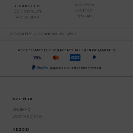
ACCESSO A
BUONO DI 10€
VANTAGGI
OGNI 300 PUNTI
SPECIALI
ACCUMULATI
CVG GOLD
/
BLOG
/ MOCASSINO - NERO
ACCETTIAMO LE SEGUENTI MODALITÀ DI PAGAMENTO
paga ora o in 3 rate senza interessi
AZIENDA
CHI SIAMO
LAVORA CON NOI
NEGOZI