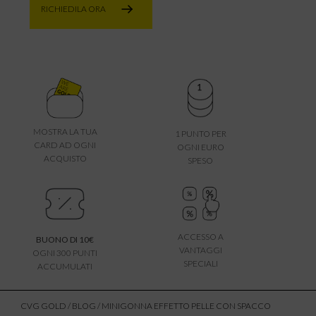
RICHIEDILA ORA
MOSTRA LA TUA
1 PUNTO PER
CARD AD OGNI
OGNI EURO
ACQUISTO
SPESO
ACCESSO A
BUONO DI 10€
VANTAGGI
OGNI 300 PUNTI
SPECIALI
ACCUMULATI
CVG GOLD
/
BLOG
/ MINIGONNA EFFETTO PELLE CON SPACCO