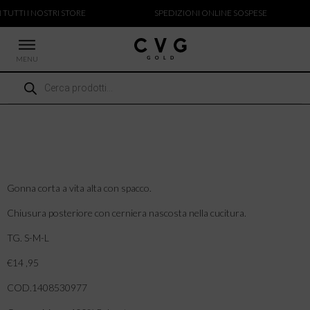
 TUTTI I NOSTRI STORE
SPEDIZIONI ONLINE SOSPESE
MENU
Ricerca
 NUOVI ARRIVI
prodotti
CCHE
TALONI
LIETTE
LIONI
ICIE
Gonna corta a vita alta con spacco.
Chiusura posteriore con cerniera nascosta nella cucitura.
TG. S-M-L
€14 ,95
COD.1408530977