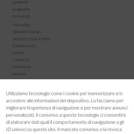
LIMBIATE
AMBIVERE
BUSNAGO
VOGHERA
ABBIATEGRASSO
SAN ROCCO AL PORTO
CARAVAGGIO
GHEDI
CARVICO
CREMONA
ROVATO
SERVIZIO CLIENTI
Utilizziamo tecnologie come i cookie per memorizzare e/o
TEMPI E COSTI DI SPEDIZIONE
accedere alle informazioni del dispositivo. Lo facciamo per
METODI DI PAGAMENTO
migliorare l'esperienza di navigazione e per mostrare annunci
RESI E RIMBORSI
personalizzati. Il consenso a queste tecnologie ci consentirà
DIRITTO DI RECESSO
di elaborare dati quali il comportamento di navigazione o gli
REGOLAMENTO LOYALTY
ID univoci su questo sito. Il mancato consenso o la revoca
CONTATTACI