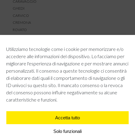
CARAVAGGIO
GHEDI
CARVICO
CREMONA
ROVATO
SERVIZIO CLIENTI
Utilizziamo tecnologie come i cookie per memorizzare e/o
TEMPI E COSTI DI SPEDIZIONE
accedere alle informazioni del dispositivo. Lo facciamo per
METODI DI PAGAMENTO
migliorare l'esperienza di navigazione e per mostrare annunci
RESI E RIMBORSI
personalizzati. Il consenso a queste tecnologie ci consentirà
DIRITTO DI RECESSO
di elaborare dati quali il comportamento di navigazione o gli
REGOLAMENTO LOYALTY
ID univoci su questo sito. Il mancato consenso o la revoca
CONTATTACI
del consenso possono influire negativamente su alcune
caratteristiche e funzioni.
Accetta tutto
AREA LEGALE
PRIVACY POLICY
COOKIE POLICY
Solo funzionali
UNI GRUPPO S.R.L - Viale Angelo Filippetti 24, 20122 Milano.