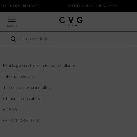
 TUTTI I NOSTRI STORE
SPEDIZIONI ONLINE SOSPESE
MENU
Ricerca
 NUOVI ARRIVI
prodotti
CCHE
TALONI
LIETTE
Mini bag a secchiello in tessuto brillante.
LIONI
Interno foderato.
ICIE
Tracolla a catena metallica.
Chiusura con catena.
€ 19,95
COD. 1408550746