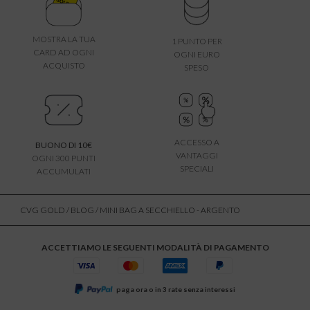
MOSTRA LA TUA
1 PUNTO PER
CARD AD OGNI
OGNI EURO
ACQUISTO
SPESO
ACCESSO A
BUONO DI 10€
VANTAGGI
OGNI 300 PUNTI
SPECIALI
ACCUMULATI
CVG GOLD
/
BLOG
/ MINI BAG A SECCHIELLO - ARGENTO
ACCETTIAMO LE SEGUENTI MODALITÀ DI PAGAMENTO
paga ora o in 3 rate senza interessi