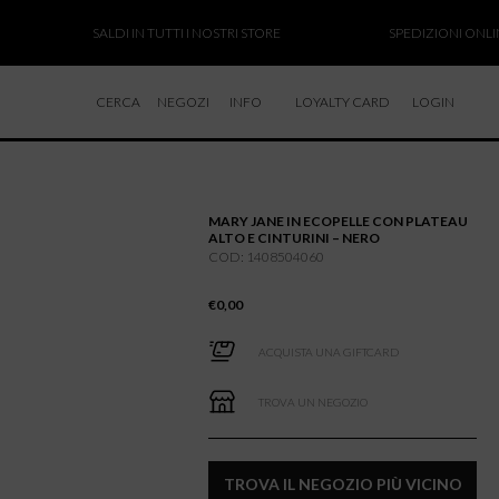
SALDI IN TUTTI I NOSTRI STORE
SPEDIZIONI ONLINE S
CERCA
NEGOZI
INFO
LOYALTY CARD
LOGIN
CHI SIAMO
LAVORA CON NOI
MARY JANE IN ECOPELLE CON PLATEAU
RESI E RIMBORSI
ALTO E CINTURINI – NERO
COD: 1408504060
€
0,00
ACQUISTA UNA GIFTCARD
TROVA UN NEGOZIO
TROVA IL NEGOZIO PIÙ VICINO