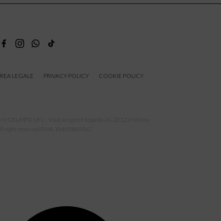
REA LEGALE
PRIVACY POLICY
COOKIE POLICY
NI GRUPPO S.R.L - Viale Angelo Filippetti 24, 20122 Milano.
ll right reserved P.IVA 10405840967