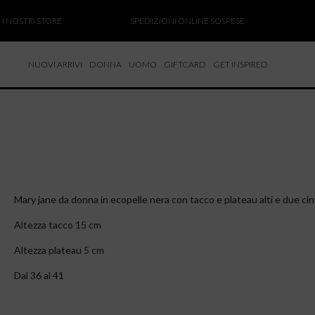
OSTRI STORE
SPEDIZIONI ONLINE SOSPESE
SAL
NUOVI ARRIVI
DONNA
UOMO
GIFTCARD
GET INSPIRED
 NUOVI ARRIVI
CCHE
TALONI
LIETTE
LIONI
ICIE
Mary jane da donna in ecopelle nera con tacco e plateau alti e due cintu
Altezza tacco 15 cm
Altezza plateau 5 cm
Dal 36 al 41