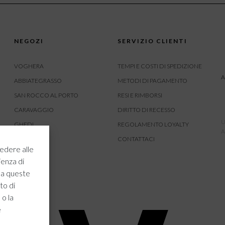
NEGOZI
SERVIZIO CLIENTI
VOGHERA
TEMPI E COSTI DI SPEDIZIONE
A
ABBIATEGRASSO
METODI DI PAGAMENTO
SAN ROCCO AL PORTO
RESI E RIMBORSI
CARAVAGGIO
DIRITTO DI RECESSO
U
GHEDI
REGOLAMENTO LOYALTY
A
CARVICO
CONTATTACI
edere alle
CREMONA
ienza di
ROVATO
 a queste
to di
 o la
e