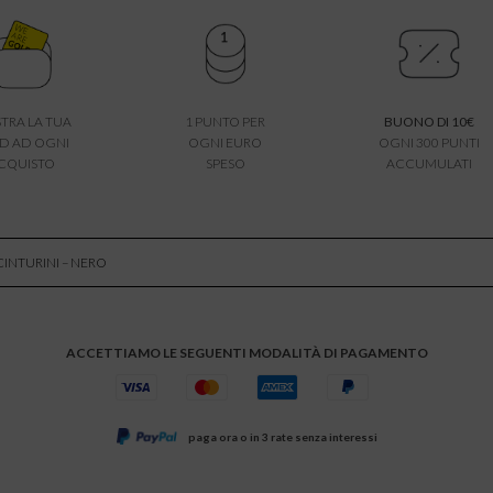
TRA LA TUA
1 PUNTO PER
BUONO DI 10€
D AD OGNI
OGNI EURO
OGNI 300 PUNTI
CQUISTO
SPESO
ACCUMULATI
CINTURINI – NERO
ACCETTIAMO LE SEGUENTI MODALITÀ DI PAGAMENTO
paga ora o in 3 rate senza interessi