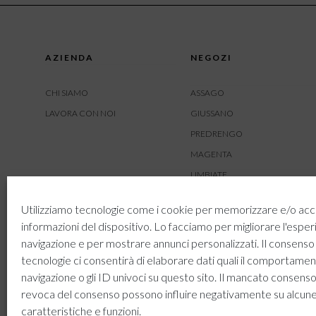
AZIENDA
NEGOZI
CHI SIAMO
ASSAGO
LAVORA CON NOI
GIUSSANO
PREDRENGO
MAGENTA
LIMBIATE
AMBIVERE
Utilizziamo tecnologie come i cookie per memorizzare e/o acc
BUSNAGO
informazioni del dispositivo. Lo facciamo per migliorare l'esper
navigazione e per mostrare annunci personalizzati. Il consenso
tecnologie ci consentirà di elaborare dati quali il comportamen
navigazione o gli ID univoci su questo sito. Il mancato consenso
revoca del consenso possono influire negativamente su alcun
caratteristiche e funzioni.