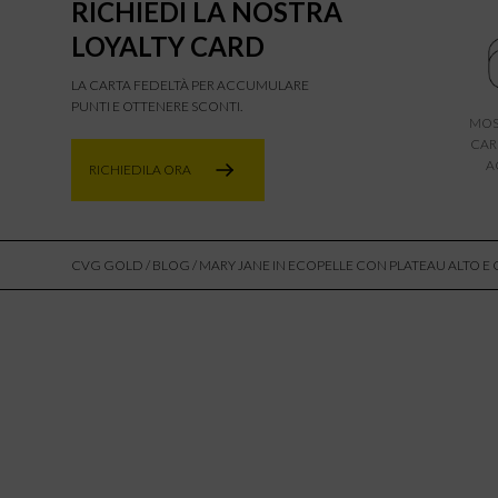
RICHIEDI LA NOSTRA
LOYALTY CARD
LA CARTA FEDELTÀ PER ACCUMULARE
PUNTI E OTTENERE SCONTI.
MOS
CAR
A
RICHIEDILA ORA
CVG GOLD
/
BLOG
/ MARY JANE IN ECOPELLE CON PLATEAU ALTO E 