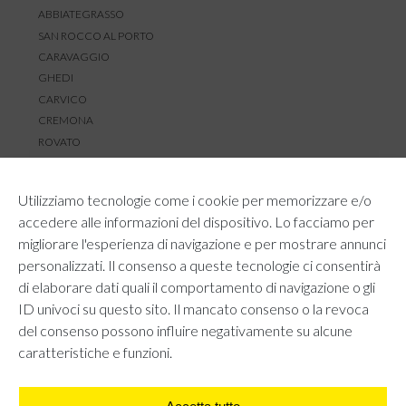
ABBIATEGRASSO
SAN ROCCO AL PORTO
CARAVAGGIO
GHEDI
CARVICO
CREMONA
ROVATO
SERVIZIO CLIENTI
Utilizziamo tecnologie come i cookie per memorizzare e/o
TEMPI E COSTI DI SPEDIZIONE
accedere alle informazioni del dispositivo. Lo facciamo per
METODI DI PAGAMENTO
migliorare l'esperienza di navigazione e per mostrare annunci
RESI E RIMBORSI
personalizzati. Il consenso a queste tecnologie ci consentirà
DIRITTO DI RECESSO
di elaborare dati quali il comportamento di navigazione o gli
REGOLAMENTO LOYALTY
ID univoci su questo sito. Il mancato consenso o la revoca
CONTATTACI
del consenso possono influire negativamente su alcune
caratteristiche e funzioni.