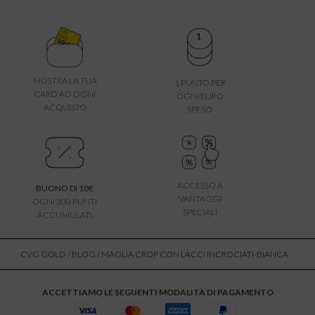
MOSTRA LA TUA
1 PUNTO PER
CARD AD OGNI
OGNI EURO
ACQUISTO
SPESO
ACCESSO A
BUONO DI 10€
VANTAGGI
OGNI 300 PUNTI
SPECIALI
ACCUMULATI
CVG GOLD
/
BLOG
/ MAGLIA CROP CON LACCI INCROCIATI-BIANCA
ACCETTIAMO LE SEGUENTI MODALITÀ DI PAGAMENTO