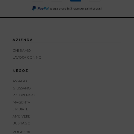
paga ora o in 3 rate senza interessi
AZIENDA
CHI SIAMO
LAVORA CON NOI
NEGOZI
ASSAGO
GIUSSANO
PREDRENGO
MAGENTA
LIMBIATE
AMBIVERE
BUSNAGO
VOGHERA