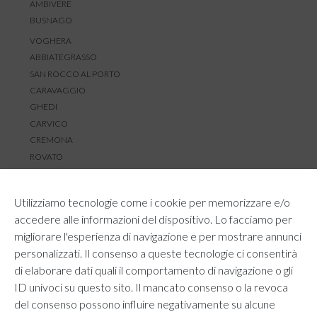
AMBIVERE
BUSNAGO
VOGHERA
ABBIATEGRASSO
SAN ROCCO AL PORTO
CARAVAGGIO
GHEDI
CARVICO
CREMONA
ROVATO
SERVIZIO CLIENTI
Utilizziamo tecnologie come i cookie per memorizzare e/o
TEMPI E COSTI DI SPEDIZIONE
accedere alle informazioni del dispositivo. Lo facciamo per
METODI DI PAGAMENTO
migliorare l'esperienza di navigazione e per mostrare annunci
RESI E RIMBORSI
personalizzati. Il consenso a queste tecnologie ci consentirà
DIRITTO DI RECESSO
di elaborare dati quali il comportamento di navigazione o gli
REGOLAMENTO LOYALTY
ID univoci su questo sito. Il mancato consenso o la revoca
CONTATTACI
del consenso possono influire negativamente su alcune