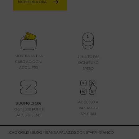
RICHIEDILA ORA
MOSTRA LA TUA
1 PUNTO PER
CARD AD OGNI
OGNI EURO
ACQUISTO
SPESO
ACCESSO A
BUONO DI 10€
VANTAGGI
OGNI 300 PUNTI
SPECIALI
ACCUMULATI
CVG GOLD
/
BLOG
/ JEANS A PALAZZO CON STAPPI- BIANCO