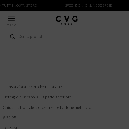
N TUTTI I NOSTRI STORE
SPEDIZIONI ONLINE SOSPESE
MENU
Ricerca
 NUOVI ARRIVI
prodotti
CCHE
TALONI
LIETTE
LIONI
ICIE
Jeans a vita alta con cinque tasche.
Dettaglio di strappi sulla parte anteriore.
Chiusura frontale con cerniera e bottone metallico.
€ 29,95
TG. S-M-L