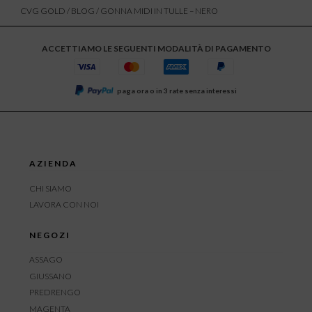
CVG GOLD
/
BLOG
/ GONNA MIDI IN TULLE – NERO
ACCETTIAMO LE SEGUENTI MODALITÀ DI PAGAMENTO
paga ora o in 3 rate senza interessi
AZIENDA
CHI SIAMO
LAVORA CON NOI
NEGOZI
ASSAGO
GIUSSANO
PREDRENGO
MAGENTA