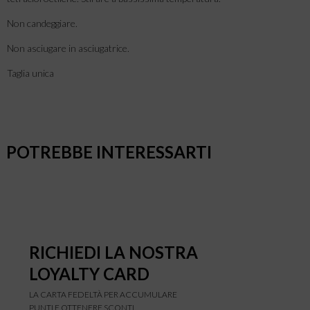
Non candeggiare.
Non asciugare in asciugatrice.
Taglia unica
POTREBBE INTERESSARTI
RICHIEDI LA NOSTRA
LOYALTY CARD
LA CARTA FEDELTÀ PER ACCUMULARE
PUNTI E OTTENERE SCONTI.