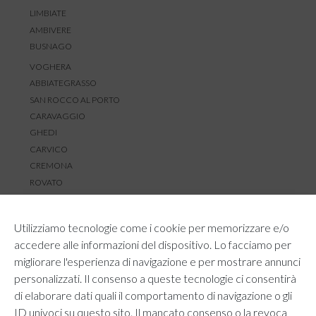
LIMBIATE
AMBIVERE
BUSNAGO
VOGHERA
ABBIATEGRASSO
SAN ROCCO AL PORTO
CARAVAGGIO
GHEDI
CARVICO
CREMONA
ROVATO
SERVIZIO CLIENTI
Utilizziamo tecnologie come i cookie per memorizzare e/o
TEMPI E COSTI DI SPEDIZIONE
accedere alle informazioni del dispositivo. Lo facciamo per
METODI DI PAGAMENTO
migliorare l'esperienza di navigazione e per mostrare annunci
RESI E RIMBORSI
personalizzati. Il consenso a queste tecnologie ci consentirà
DIRITTO DI RECESSO
di elaborare dati quali il comportamento di navigazione o gli
REGOLAMENTO LOYALTY
ID univoci su questo sito. Il mancato consenso o la revoca