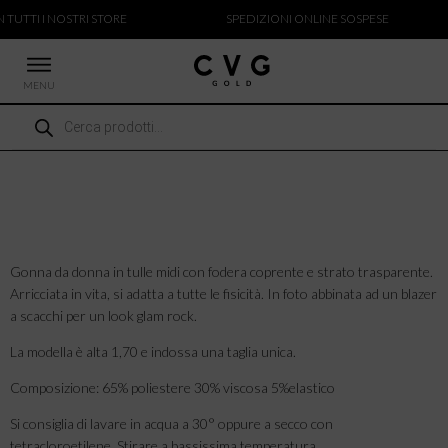
 TUTTI I NOSTRI STORE
SPEDIZIONI ONLINE SOSPESE
MENU
Ricerca
 NUOVI ARRIVI
prodotti
CCHE
TALONI
LIETTE
LIONI
ICIE
Gonna da donna in tulle midi con fodera coprente e strato trasparente.
Arricciata in vita, si adatta a tutte le fisicità. In foto abbinata ad un blazer
a scacchi per un look glam rock.
La modella è alta 1,70 e indossa una taglia unica.
Composizione: 65% poliestere 30% viscosa 5%elastico
Si consiglia di lavare in acqua a 30° oppure a secco con
tetracloroetilene. Stirare a bassissima temperatura.