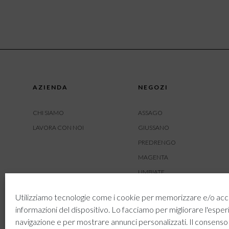
AZIENDA
NEGOZI
CHI SIAMO
ASSAGO
LAVORA CON NOI
GIUSSANO
PREDRENGO
MAGENTA
LIMBIATE
AMBIVERE
Utilizziamo tecnologie come i cookie per memorizzare e/o acc
BUSNAGO
informazioni del dispositivo. Lo facciamo per migliorare l'esper
navigazione e per mostrare annunci personalizzati. Il consenso