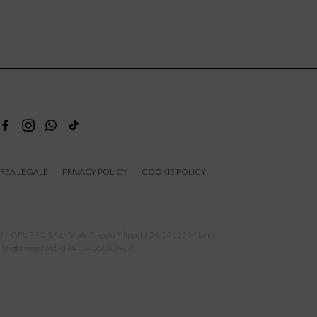
REA LEGALE
PRIVACY POLICY
COOKIE POLICY
NI GRUPPO S.R.L - Viale Angelo Filippetti 24, 20122 Milano.
ll right reserved P.IVA 10405840967