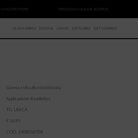
 NOSTRI STORE
SPEDIZIONI ONLINE SOSPESE
SA
NUOVI ARRIVI
DONNA
UOMO
GIFTCARD
GET INSPIRED
 NUOVI ARRIVI
CCHE
TALONI
LIETTE
LIONI
ICIE
Gonna a vita alta elasticizzata.
Applicazione di paillettes.
TG. UNICA
€ 16,95
COD. 1408550708