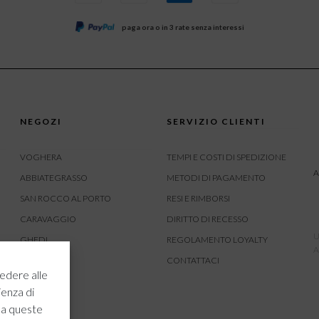
paga ora o in 3 rate senza interessi
NEGOZI
SERVIZIO CLIENTI
VOGHERA
TEMPI E COSTI DI SPEDIZIONE
A
ABBIATEGRASSO
METODI DI PAGAMENTO
SAN ROCCO AL PORTO
RESI E RIMBORSI
CARAVAGGIO
DIRITTO DI RECESSO
U
GHEDI
REGOLAMENTO LOYALTY
A
CARVICO
CONTATTACI
edere alle
CREMONA
ienza di
ROVATO
 a queste