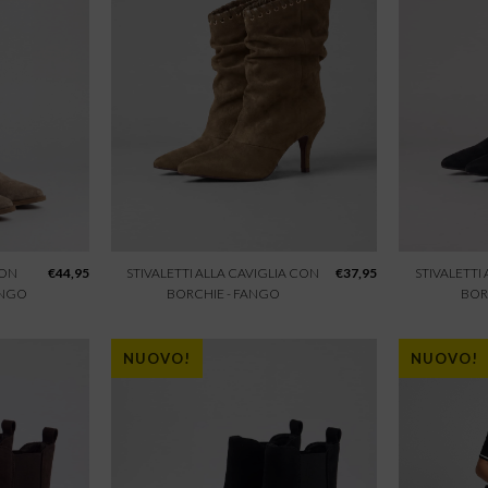
CON
€
44,95
STIVALETTI ALLA CAVIGLIA CON
€
37,95
STIVALETTI
ANGO
BORCHIE - FANGO
BOR
NUOVO!
NUOVO!