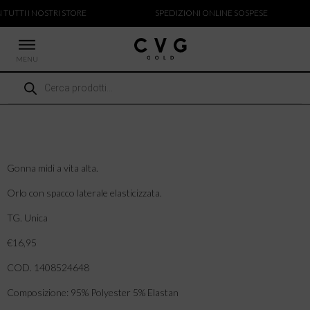
 TUTTI I NOSTRI STORE
SPEDIZIONI ONLINE SOSPESE
MENU
Ricerca
 NUOVI ARRIVI
prodotti
CCHE
TALONI
LIETTE
LIONI
Gonna midi a vita alta.
ICIE
Orlo con spacco laterale elasticizzata.
TG. Unica
€16,95
COD. 1408524648
Composizione: 95% Polyester 5% Elastan