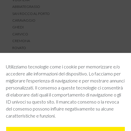
ABBIATEGRASSO
SAN ROCCO AL PORTO
CARAVAGGIO
GHEDI
CARVICO
CREMONA
ROVATO
SERVIZIO CLIENTI
Utilizziamo tecnologie come i cookie per memorizzare e/o
TEMPI E COSTI DI SPEDIZIONE
accedere alle informazioni del dispositivo. Lo facciamo per
METODI DI PAGAMENTO
migliorare l'esperienza di navigazione e per mostrare annunci
RESI E RIMBORSI
personalizzati. Il consenso a queste tecnologie ci consentirà
DIRITTO DI RECESSO
di elaborare dati quali il comportamento di navigazione o gli
REGOLAMENTO LOYALTY
ID univoci su questo sito. Il mancato consenso o la revoca
CONTATTACI
del consenso possono influire negativamente su alcune
caratteristiche e funzioni.