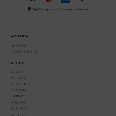
paga ora o in 3 rate senza interessi
AZIENDA
CHI SIAMO
LAVORA CON NOI
NEGOZI
ASSAGO
GIUSSANO
PREDRENGO
MAGENTA
LIMBIATE
AMBIVERE
BUSNAGO
VOGHERA