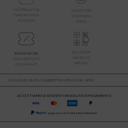
MOSTRA LA TUA
1 PUNTO PER
CARD AD OGNI
OGNI EURO
ACQUISTO
SPESO
ACCESSO A
BUONO DI 10€
VANTAGGI
OGNI 300 PUNTI
SPECIALI
ACCUMULATI
CVG GOLD
/
BLOG
/ GIUBBOTTO IN PELLICCIA - NERO
ACCETTIAMO LE SEGUENTI MODALITÀ DI PAGAMENTO
paga ora o in 3 rate senza interessi