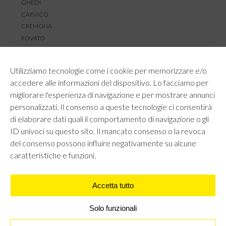
GHEDI
CARVICO
CREMONA
ROVATO
SERVIZIO CLIENTI
Utilizziamo tecnologie come i cookie per memorizzare e/o
TEMPI E COSTI DI SPEDIZIONE
accedere alle informazioni del dispositivo. Lo facciamo per
METODI DI PAGAMENTO
migliorare l'esperienza di navigazione e per mostrare annunci
RESI E RIMBORSI
personalizzati. Il consenso a queste tecnologie ci consentirà
DIRITTO DI RECESSO
di elaborare dati quali il comportamento di navigazione o gli
REGOLAMENTO LOYALTY
ID univoci su questo sito. Il mancato consenso o la revoca
CONTATTACI
del consenso possono influire negativamente su alcune
caratteristiche e funzioni.
Accetta tutto
AREA LEGALE
PRIVACY POLICY
COOKIE POLICY
Solo funzionali
UNI GRUPPO S.R.L - Viale Angelo Filippetti 24, 20122 Milano.
All right reserved P.IVA 10405840967