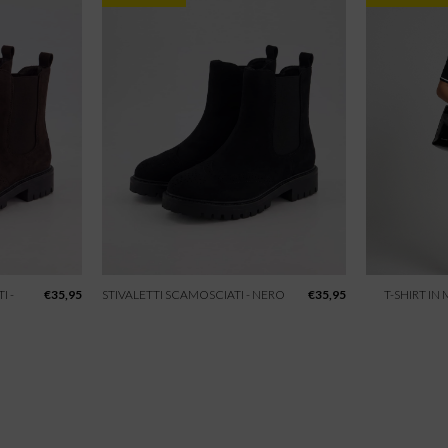
I -
€
35,95
STIVALETTI SCAMOSCIATI - NERO
€
35,95
T-SHIRT IN