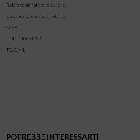
Fodera combinata tono su tono.
Chiusura con cerniera metallica.
€69,95
COD. 1408542321
TG. S/M/L
POTREBBE INTERESSARTI