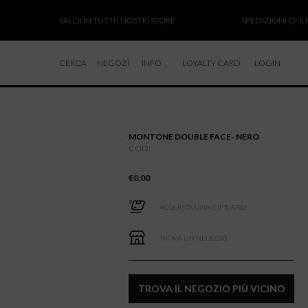
SALDI IN TUTTI I NOSTRI STORE
SPEDIZIONI ONLINE 
CERCA
NEGOZI
INFO
LOYALTY CARD
LOGIN
CHI SIAMO
LAVORA CON NOI
MONTONE DOUBLE FACE- NERO
RESI E RIMBORSI
COD:
€
0,00
ACQUISTA UNA GIFTCARD
TROVA UN NEGOZIO
TROVA IL NEGOZIO PIÙ VICINO