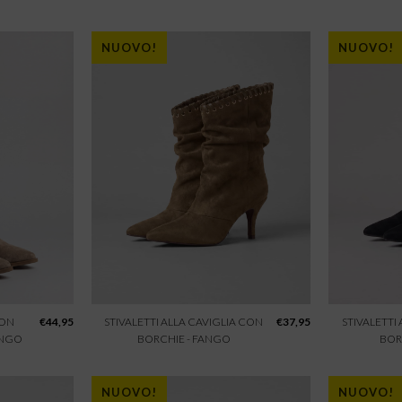
NUOVO!
NUOVO!
CON
€
44,95
STIVALETTI ALLA CAVIGLIA CON
€
37,95
STIVALETTI
ANGO
BORCHIE - FANGO
BOR
NUOVO!
NUOVO!