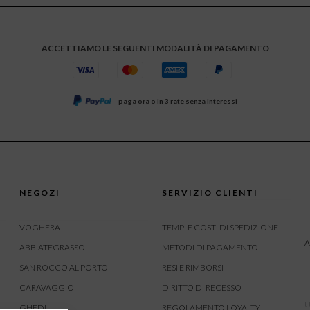
ACCETTIAMO LE SEGUENTI MODALITÀ DI PAGAMENTO
paga ora o in 3 rate senza interessi
NEGOZI
SERVIZIO CLIENTI
VOGHERA
TEMPI E COSTI DI SPEDIZIONE
A
ABBIATEGRASSO
METODI DI PAGAMENTO
SAN ROCCO AL PORTO
RESI E RIMBORSI
CARAVAGGIO
DIRITTO DI RECESSO
U
GHEDI
REGOLAMENTO LOYALTY