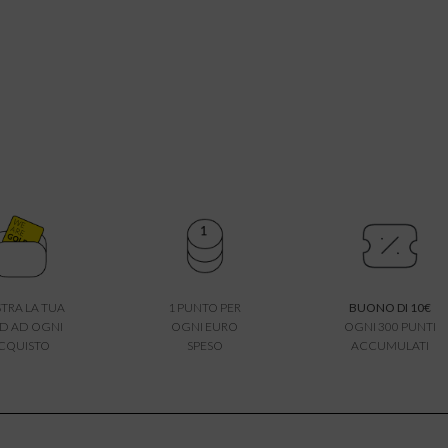
TRA LA TUA
1 PUNTO PER
BUONO DI 10€
D AD OGNI
OGNI EURO
OGNI 300 PUNTI
CQUISTO
SPESO
ACCUMULATI