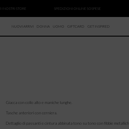
NOSTRI STORE
SPEDIZIONI ONLINE SOSPESE
SAL
NUOVI ARRIVI
DONNA
UOMO
GIFTCARD
GET INSPIRED
 NUOVI ARRIVI
CCHE
TALONI
LIETTE
LIONI
ICIE
Giacca con collo alto e maniche lunghe.
Tasche anteriori con cerniera.
Dettaglio di passanti e cintura abbinata tono su tono con fibbie metallich