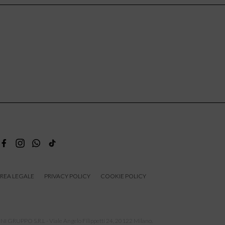
REA LEGALE
PRIVACY POLICY
COOKIE POLICY
NI GRUPPO S.R.L - Viale Angelo Filippetti 24, 20122 Milano.