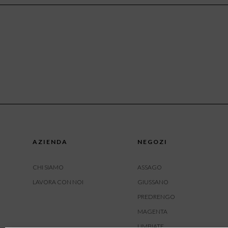
AZIENDA
NEGOZI
CHI SIAMO
ASSAGO
LAVORA CON NOI
GIUSSANO
PREDRENGO
MAGENTA
LIMBIATE