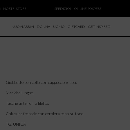
NOSTRI STORE
SPEDIZIONI ONLINE SOSPESE
SAL
NUOVI ARRIVI
DONNA
UOMO
GIFTCARD
GET INSPIRED
 NUOVI ARRIVI
CCHE
TALONI
LIETTE
LIONI
ICIE
Giubbotto con collo con cappuccio e lacci.
Maniche lunghe.
Tasche anteriori a filetto.
Chiusura frontale con cerniera tono su tono.
TG. UNICA