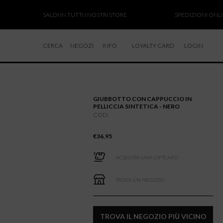
SALDI IN TUTTI I NOSTRI STORE
SPEDIZIONI ONLINE 
CERCA
NEGOZI
INFO
LOYALTY CARD
LOGIN
CHI SIAMO
LAVORA CON NOI
GIUBBOTTO CON CAPPUCCIO IN
RESI E RIMBORSI
PELLICCIA SINTETICA - NERO
COD:
€
36,95
ACQUISTA UNA GIFTCARD
TROVA UN NEGOZIO
TROVA IL NEGOZIO PIÙ VICINO