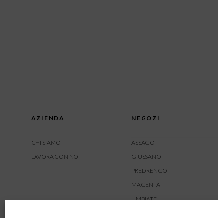
AZIENDA
NEGOZI
CHI SIAMO
ASSAGO
LAVORA CON NOI
GIUSSANO
PREDRENGO
MAGENTA
LIMBIATE
AMBIVERE