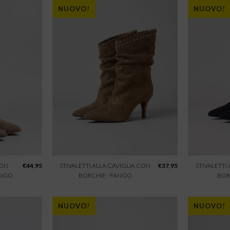
NUOVO!
NUOVO!
CON
€
44,95
STIVALETTI ALLA CAVIGLIA CON
€
37,95
STIVALETTI
ANGO
BORCHIE - FANGO
BOR
NUOVO!
NUOVO!