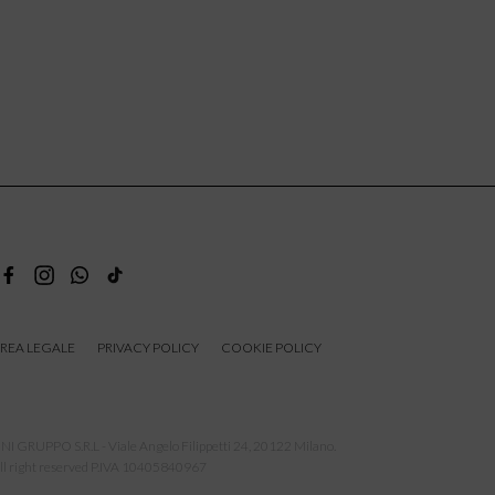
REA LEGALE
PRIVACY POLICY
COOKIE POLICY
NI GRUPPO S.R.L - Viale Angelo Filippetti 24, 20122 Milano.
ll right reserved P.IVA 10405840967