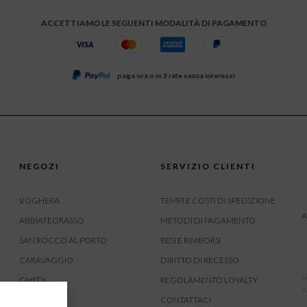
ACCETTIAMO LE SEGUENTI MODALITÀ DI PAGAMENTO
paga ora o in 3 rate senza interessi
NEGOZI
SERVIZIO CLIENTI
VOGHERA
TEMPI E COSTI DI SPEDIZIONE
A
ABBIATEGRASSO
METODI DI PAGAMENTO
SAN ROCCO AL PORTO
RESI E RIMBORSI
CARAVAGGIO
DIRITTO DI RECESSO
U
GHEDI
REGOLAMENTO LOYALTY
A
CARVICO
CONTATTACI