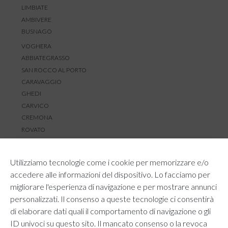
LIMBIATE
AMBIVERE
BUSNAGO
VOGHERA
ABBIATEGRASSO
SAN ROCCO AL PORTO
CARAVAGGIO
GHEDI
CARVICO
CREMONA
ROVATO
SERVIZIO CLIENTI
Utilizziamo tecnologie come i cookie per memorizzare e/o
TEMPI E COSTI DI SPEDIZIONE
accedere alle informazioni del dispositivo. Lo facciamo per
METODI DI PAGAMENTO
migliorare l'esperienza di navigazione e per mostrare annunci
RESI E RIMBORSI
personalizzati. Il consenso a queste tecnologie ci consentirà
DIRITTO DI RECESSO
di elaborare dati quali il comportamento di navigazione o gli
REGOLAMENTO LOYALTY
ID univoci su questo sito. Il mancato consenso o la revoca