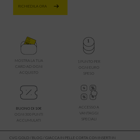
RICHIEDILA ORA
MOSTRA LA TUA
1 PUNTO PER
CARD AD OGNI
OGNI EURO
ACQUISTO
SPESO
ACCESSO A
BUONO DI 10€
VANTAGGI
OGNI 300 PUNTI
SPECIALI
ACCUMULATI
CVG GOLD
/
BLOG
/ GIACCA IN PELLE CORTA CON INSERTI IN