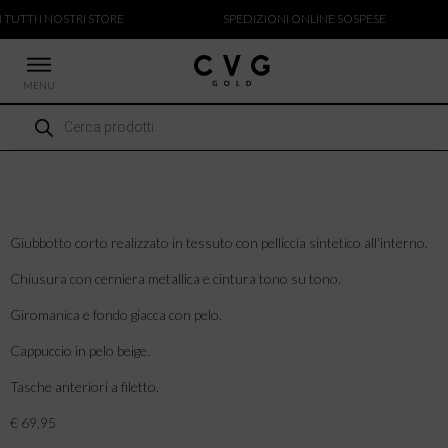
 TUTTI I NOSTRI STORE
SPEDIZIONI ONLINE SOSPESE
MENU
Ricerca
 NUOVI ARRIVI
prodotti
CCHE
TALONI
LIETTE
LIONI
Giubbotto corto realizzato in tessuto con pelliccia sintetico all'interno.
ICIE
Chiusura con cerniera metallica e cintura tono su tono.
Giromanica e fondo giacca con pelo.
Cappuccio in pelo beige.
Tasche anteriori a filetto.
€ 69,95