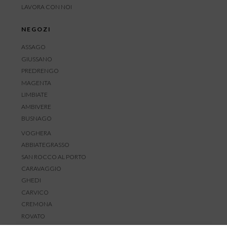
LAVORA CON NOI
NEGOZI
ASSAGO
GIUSSANO
PREDRENGO
MAGENTA
LIMBIATE
AMBIVERE
BUSNAGO
VOGHERA
ABBIATEGRASSO
SAN ROCCO AL PORTO
CARAVAGGIO
GHEDI
CARVICO
CREMONA
ROVATO