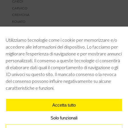
GHEDI
CARVICO
CREMONA
ROVATO
SERVIZIO CLIENTI
Utilizziamo tecnologie come i cookie per memorizzare e/o
TEMPI E COSTI DI SPEDIZIONE
accedere alle informazioni del dispositivo. Lo facciamo per
METODI DI PAGAMENTO
migliorare l'esperienza di navigazione e per mostrare annunci
RESI E RIMBORSI
personalizzati. Il consenso a queste tecnologie ci consentirà
DIRITTO DI RECESSO
di elaborare dati quali il comportamento di navigazione o gli
REGOLAMENTO LOYALTY
ID univoci su questo sito. Il mancato consenso o la revoca
CONTATTACI
del consenso possono influire negativamente su alcune
caratteristiche e funzioni.
Accetta tutto
AREA LEGALE
PRIVACY POLICY
COOKIE POLICY
Solo funzionali
UNI GRUPPO S.R.L - Viale Angelo Filippetti 24, 20122 Milano.
All right reserved P.IVA 10405840967