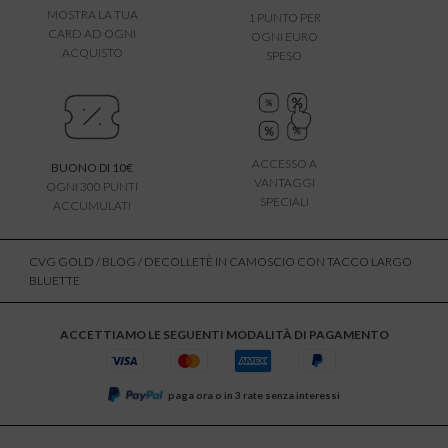
MOSTRA LA TUA
1 PUNTO PER
CARD AD OGNI
OGNI EURO
ACQUISTO
SPESO
ACCESSO A
BUONO DI 10€
VANTAGGI
OGNI 300 PUNTI
SPECIALI
ACCUMULATI
CVG GOLD
/
BLOG
/ DECOLLETÈ IN CAMOSCIO CON TACCO LARGO
BLUETTE
ACCETTIAMO LE SEGUENTI MODALITÀ DI PAGAMENTO
paga ora o in 3 rate senza interessi