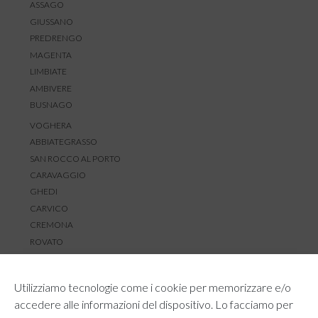
ASSAGO
GIUSSANO
PREDRENGO
MAGENTA
LIMBIATE
AMBIVERE
BUSNAGO
VOGHERA
ABBIATEGRASSO
SAN ROCCO AL PORTO
CARAVAGGIO
GHEDI
CARVICO
CREMONA
ROVATO
SERVIZIO CLIENTI
Utilizziamo tecnologie come i cookie per memorizzare e/o
TEMPI E COSTI DI SPEDIZIONE
accedere alle informazioni del dispositivo. Lo facciamo per
METODI DI PAGAMENTO