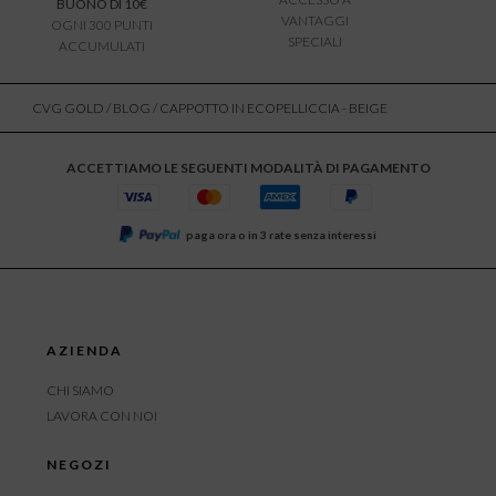
BUONO DI 10€
VANTAGGI
OGNI 300 PUNTI
SPECIALI
ACCUMULATI
CVG GOLD
/
BLOG
/ CAPPOTTO IN ECOPELLICCIA - BEIGE
ACCETTIAMO LE SEGUENTI MODALITÀ DI PAGAMENTO
paga ora o in 3 rate senza interessi
AZIENDA
CHI SIAMO
LAVORA CON NOI
NEGOZI