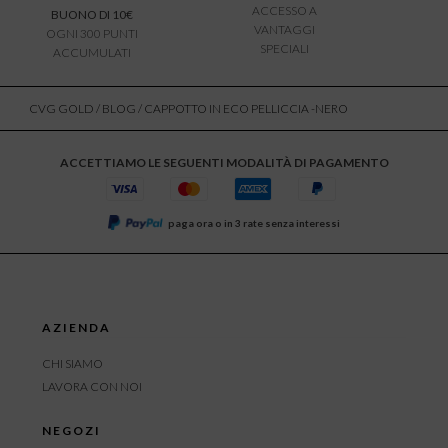
ACCESSO A
BUONO DI 10€
VANTAGGI
OGNI 300 PUNTI
SPECIALI
ACCUMULATI
CVG GOLD
/
BLOG
/ CAPPOTTO IN ECO PELLICCIA -NERO
ACCETTIAMO LE SEGUENTI MODALITÀ DI PAGAMENTO
paga ora o in 3 rate senza interessi
AZIENDA
CHI SIAMO
LAVORA CON NOI
NEGOZI