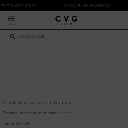
 TUTTI I NOSTRI STORE
SPEDIZIONI ONLINE SOSPESE
MENU
Ricerca
 NUOVI ARRIVI
prodotti
CCHE
TALONI
LIETTE
LIONI
ICIE
Cappotto in eco pelliccia con inserti beige.
Fodera all’interno tono su tono in suede.
Tasche applicate