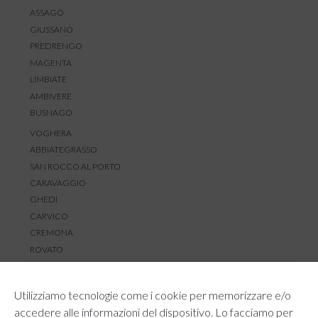
ASSAGO
GIUSSANO
PREDRENGO
MAGENTA
LIMBIATE
AMBIVERE
BUSNAGO
VOGHERA
ABBIATEGRASSO
SAN ROCCO AL PORTO
CARAVAGGIO
GHEDI
CARVICO
CREMONA
ROVATO
SERVIZIO CLIENTI
Utilizziamo tecnologie come i cookie per memorizzare e/o
TEMPI E COSTI DI SPEDIZIONE
accedere alle informazioni del dispositivo. Lo facciamo per