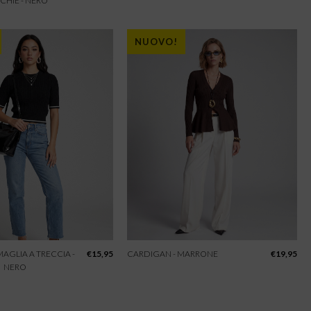
CHIE - NERO
NUOVO!
 MAGLIA A TRECCIA -
€
15,95
CARDIGAN - MARRONE
€
19,95
NERO