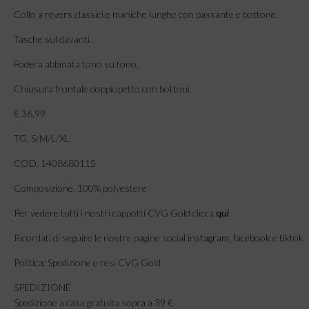
Collo a revers classici e maniche lunghe con passante e bottone.
Tasche sul davanti.
Fodera abbinata tono su tono.
Chiusura frontale doppiopetto con bottoni.
€ 36,99
TG. S/M/L/XL
COD. 1408680115
Composizione. 100% polyestere
Per vedere tutti i nostri cappotti CVG Gold clicca
qui
Ricordati di seguire le nostre pagine social
instagram
,
facebook
e
tiktok
Politica: Spedizione e resi CVG Gold
SPEDIZIONE
Spedizione a casa gratuita sopra a 39 €