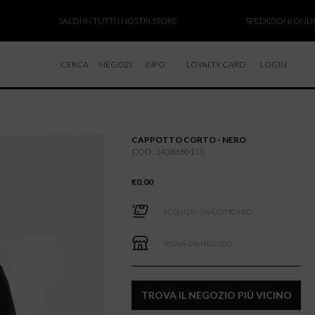
SALDI IN TUTTI I NOSTRI STORE
SPEDIZIONI ONLINE SO
CERCA
NEGOZI
INFO
LOYALTY CARD
LOGIN
CHI SIAMO
LAVORA CON NOI
CAPPOTTO CORTO - NERO
RESI E RIMBORSI
COD: 1408680115
€
0,00
ACQUISTA UNA GIFTCARD
TROVA UN NEGOZIO
TROVA IL NEGOZIO PIÙ VICINO