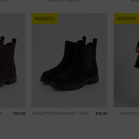
ANGO
BORCHIE - FANGO
BOR
NUOVO!
NUOVO!
I -
€
35,95
STIVALETTI SCAMOSCIATI - NERO
€
35,95
T-SHIRT IN