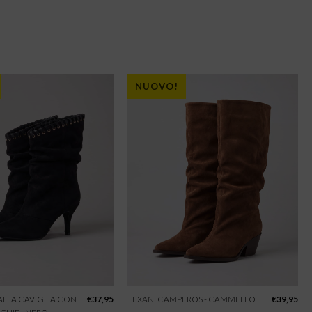
NUOVO!
 ALLA CAVIGLIA CON
€
37,95
TEXANI CAMPEROS - CAMMELLO
€
39,95