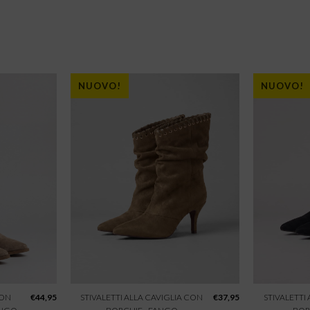
NUOVO!
NUOVO!
CON
€
44,95
STIVALETTI ALLA CAVIGLIA CON
€
37,95
STIVALETTI