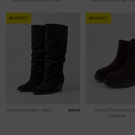
RISVOLTO E BORCHIE -NERO
RISVOLTO E BORCHIE - F
NUOVO!
NUOVO!
TEXANI CAMPEROS - NERO
€
39,95
STIVALETTI SCAMOSCIAT
MARRONE