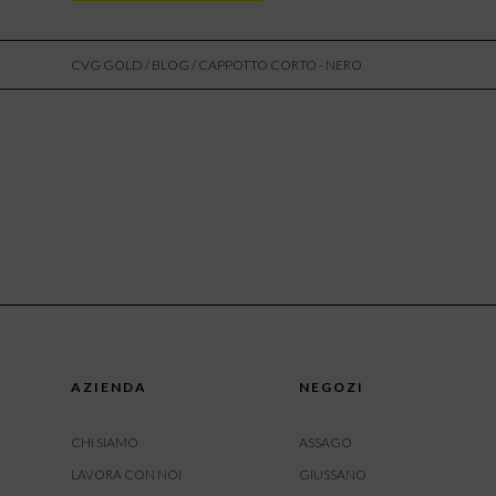
CVG GOLD
/
BLOG
/ CAPPOTTO CORTO - NERO
AZIENDA
NEGOZI
CHI SIAMO
ASSAGO
LAVORA CON NOI
GIUSSANO