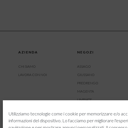
AZIENDA
NEGOZI
CHI SIAMO
ASSAGO
LAVORA CON NOI
GIUSSANO
PREDRENGO
MAGENTA
LIMBIATE
AMBIVERE
Utilizziamo tecnologie come i cookie per memorizzare e/o acc
BUSNAGO
informazioni del dispositivo. Lo facciamo per migliorare l'esper
navigazione e per mostrare annunci personalizzati. Il consenso