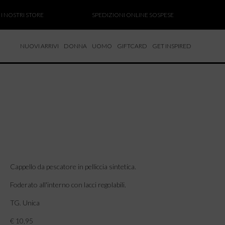
NOSTRI STORE
SPEDIZIONI ONLINE SOSPESE
SAL
NUOVI ARRIVI
DONNA
UOMO
GIFTCARD
GET INSPIRED
 NUOVI ARRIVI
CCHE
TALONI
LIETTE
LIONI
ICIE
Cappello da pescatore in pelliccia sintetica.
Foderato all'interno con lacci regolabili.
TG. Unica
€ 10,95