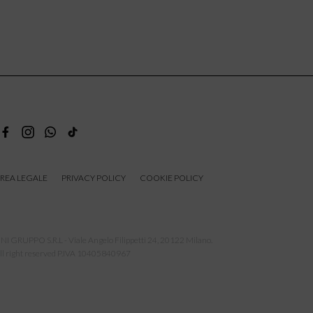
REA LEGALE
PRIVACY POLICY
COOKIE POLICY
NI GRUPPO S.R.L - Viale Angelo Filippetti 24, 20122 Milano.
ll right reserved P.IVA 10405840967