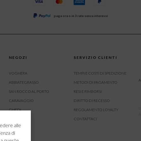
paga ora o in 3 rate senza interessi
NEGOZI
SERVIZIO CLIENTI
VOGHERA
TEMPI E COSTI DI SPEDIZIONE
A
ABBIATEGRASSO
METODI DI PAGAMENTO
SAN ROCCO AL PORTO
RESI E RIMBORSI
CARAVAGGIO
DIRITTO DI RECESSO
U
GHEDI
REGOLAMENTO LOYALTY
A
CARVICO
CONTATTACI
edere alle
CREMONA
ienza di
ROVATO
 a queste