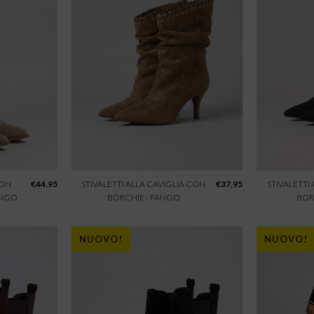
CON
€
44,95
STIVALETTI ALLA CAVIGLIA CON
€
37,95
STIVALETTI
ANGO
BORCHIE - FANGO
BOR
NUOVO!
NUOVO!