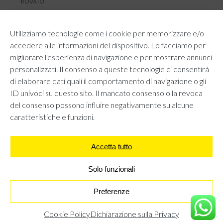
ROVATO
SERVIZIO CLIENTI
Utilizziamo tecnologie come i cookie per memorizzare e/o
TEMPI E COSTI DI SPEDIZIONE
accedere alle informazioni del dispositivo. Lo facciamo per
METODI DI PAGAMENTO
migliorare l'esperienza di navigazione e per mostrare annunci
RESI E RIMBORSI
personalizzati. Il consenso a queste tecnologie ci consentirà
DIRITTO DI RECESSO
di elaborare dati quali il comportamento di navigazione o gli
REGOLAMENTO LOYALTY
ID univoci su questo sito. Il mancato consenso o la revoca
CONTATTACI
del consenso possono influire negativamente su alcune
caratteristiche e funzioni.
Accetta tutto
AREA LEGALE
PRIVACY POLICY
COOKIE POLICY
Solo funzionali
UNI GRUPPO S.R.L - Viale Angelo Filippetti 24, 20122 Milano.
All right reserved P.IVA 10405840967
BORSA RETTANGOLARE CON FINTO PELO TIGRATO NERO
€
24,95
Preferenze
€
19,96
Cookie Policy
Dichiarazione sulla Privacy
TROVA IL NEGOZIO PIÙ VICINO