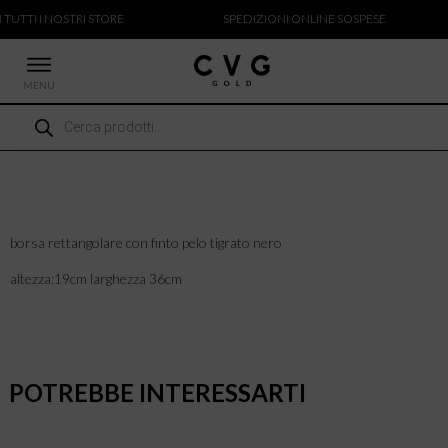
 TUTTI I NOSTRI STORE
SPEDIZIONI ONLINE SOSPESE
MENU
Ricerca
 NUOVI ARRIVI
prodotti
CCHE
TALONI
LIETTE
LIONI
borsa rettangolare con finto pelo tigrato nero
ICIE
altezza:19cm larghezza 36cm
POTREBBE INTERESSARTI