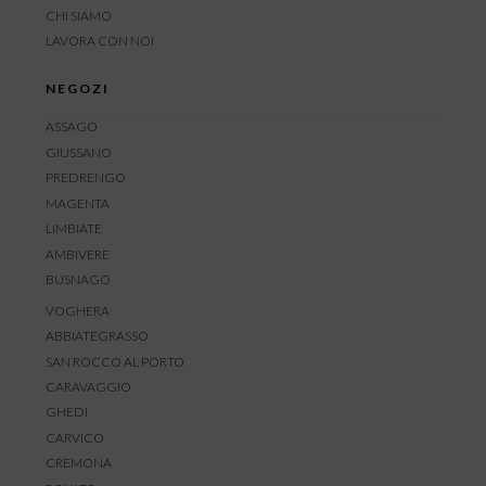
CHI SIAMO
LAVORA CON NOI
NEGOZI
ASSAGO
GIUSSANO
PREDRENGO
MAGENTA
LIMBIATE
AMBIVERE
BUSNAGO
VOGHERA
ABBIATEGRASSO
SAN ROCCO AL PORTO
CARAVAGGIO
GHEDI
CARVICO
CREMONA