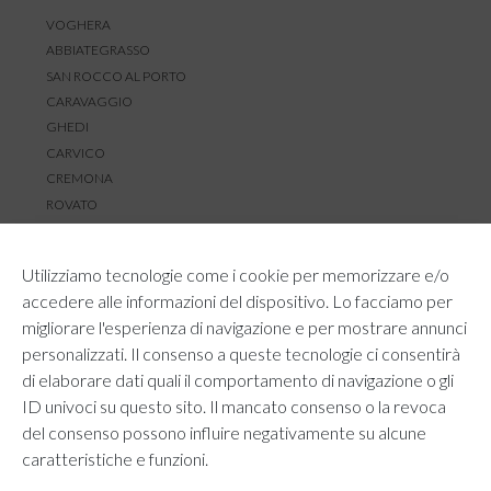
VOGHERA
ABBIATEGRASSO
SAN ROCCO AL PORTO
CARAVAGGIO
GHEDI
CARVICO
CREMONA
ROVATO
SERVIZIO CLIENTI
Utilizziamo tecnologie come i cookie per memorizzare e/o
TEMPI E COSTI DI SPEDIZIONE
accedere alle informazioni del dispositivo. Lo facciamo per
METODI DI PAGAMENTO
migliorare l'esperienza di navigazione e per mostrare annunci
RESI E RIMBORSI
personalizzati. Il consenso a queste tecnologie ci consentirà
DIRITTO DI RECESSO
di elaborare dati quali il comportamento di navigazione o gli
REGOLAMENTO LOYALTY
ID univoci su questo sito. Il mancato consenso o la revoca
CONTATTACI
del consenso possono influire negativamente su alcune
caratteristiche e funzioni.