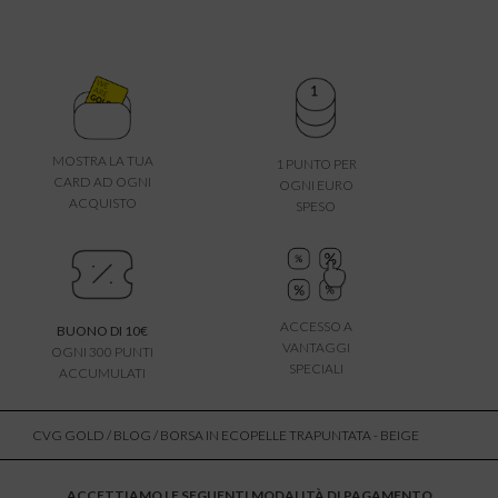
MOSTRA LA TUA
1 PUNTO PER
CARD AD OGNI
OGNI EURO
ACQUISTO
SPESO
ACCESSO A
BUONO DI 10€
VANTAGGI
OGNI 300 PUNTI
SPECIALI
ACCUMULATI
CVG GOLD
/
BLOG
/ BORSA IN ECOPELLE TRAPUNTATA - BEIGE
ACCETTIAMO LE SEGUENTI MODALITÀ DI PAGAMENTO