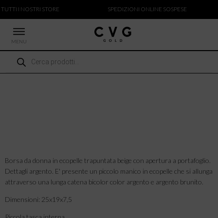
 TUTTI I NOSTRI STORE
SPEDIZIONI ONLINE SOSPESE
MENU
Ricerca
 NUOVI ARRIVI
prodotti
CCHE
TALONI
LIETTE
LIONI
ICIE
Borsa da donna in ecopelle trapuntata beige con apertura a portafoglio.
Dettagli argento. E' presente un piccolo manico in ecopelle che si allunga
attraverso una lunga catena bicolor color argento e argento brunito.
Dimensioni: 25x19x7,5
Piccola tasca interna