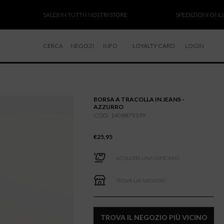
SALDI IN TUTTI I NOSTRI STORE
SPEDIZIONI ONLINE SO
CERCA
NEGOZI
INFO
LOYALTY CARD
LOGIN
CHI SIAMO
LAVORA CON NOI
BORSA A TRACOLLA IN JEANS -
RESI E RIMBORSI
AZZURRO
COD: 1408879199
€
25,95
ACQUISTA UNA GIFTCARD
TROVA UN NEGOZIO
TROVA IL NEGOZIO PIÙ VICINO