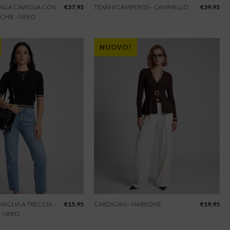
 ALLA CAVIGLIA CON
€
37,95
TEXANI CAMPEROS - CAMMELLO
€
39,95
CHIE - NERO
NUOVO!
 MAGLIA A TRECCIA -
€
15,95
CARDIGAN - MARRONE
€
19,95
NERO