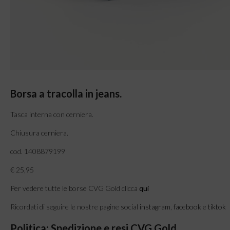
Borsa a tracolla in jeans.
Tasca interna con cerniera.
Chiusura cerniera.
cod. 1408879199
€ 25,95
Per vedere tutte le borse CVG Gold clicca
qui
Ricordati di seguire le nostre pagine social
instagram
,
facebook
e
tiktok
Politica: Spedizione e resi CVG Gold