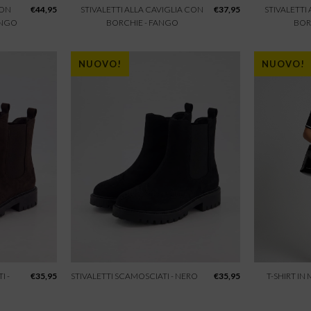
CON
€
44,95
STIVALETTI ALLA CAVIGLIA CON
€
37,95
STIVALETTI
ANGO
BORCHIE - FANGO
BOR
NUOVO!
NUOVO!
I -
€
35,95
STIVALETTI SCAMOSCIATI - NERO
€
35,95
T-SHIRT IN